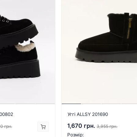
200802
Уггі ALLSY 201690
1,670 грн.
0 грн.
3,955 грн.
Розмір: