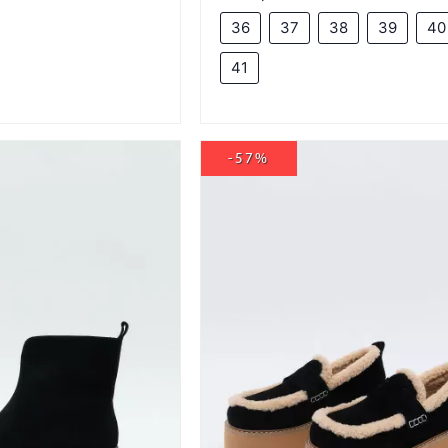
36
37
38
39
40
41
-57%