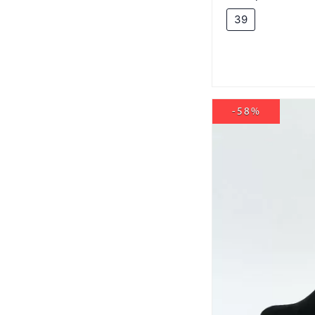
39
-58%