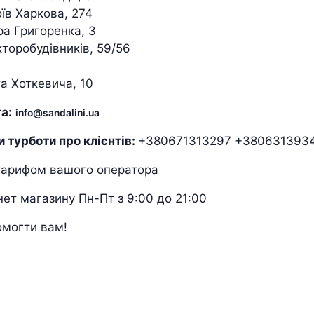
оїв Харкова, 274
ра Григоренка, 3
кторобудівників, 59/56
та Хоткевича, 10
а:
info@sandalini.ua
 турботи про клієнтів:
+380671313297
+380631393
 тарифом вашого оператора
нет магазину Пн-Пт з 9:00 до 21:00
омогти вам!