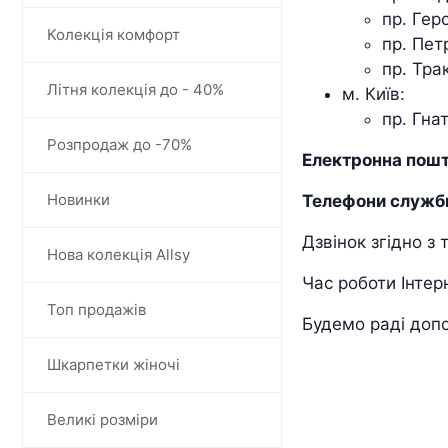
пр. Гер
Колекція комфорт
пр. Пет
пр. Тра
Літня колекція до - 40%
м. Київ:
пр. Гна
Розпродаж до -70%
Електронна пошт
Новинки
Телефони служби
Дзвінок згідно з
Нова колекція Allsy
Час роботи Інтер
Топ продажів
Будемо раді доп
Шкарпетки жіночі
Великі розміри