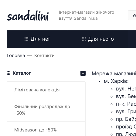
Інтернет-магазин жіночого
взуття Sandalini.ua
Для неї
Для нього
Головна
Контакти
Каталог
Мережа магазинів
м. Харків:
вул. Не
Лімітована колекція
вул. Бе
п-к. Ра
Фінальний розпродаж до
вул. Гр
-50%
пр. Бай
проїзд 
Midseason до -50%
пр. Люд