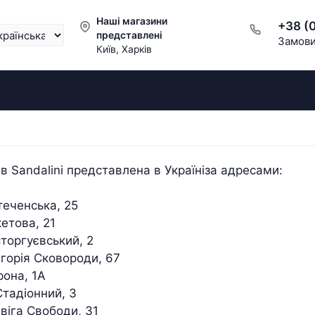
Наші магазини
+38 (
представлені
Замови
Київ, Харків
 Sandalini
представлена в
Україні
за адресами:
теченська, 25
кетова, 21
сторгуєвський, 2
игорія Сковороди, 67
рона, 1А
Стадіонний, 3
віга Свободи, 31