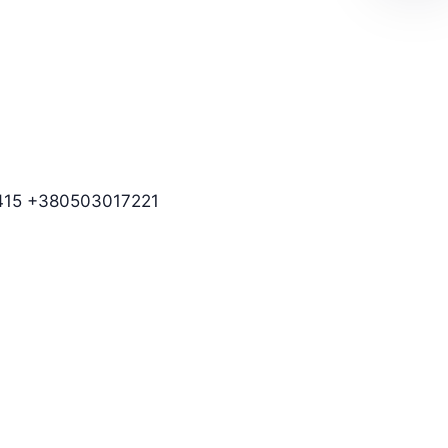
415
+380503017221