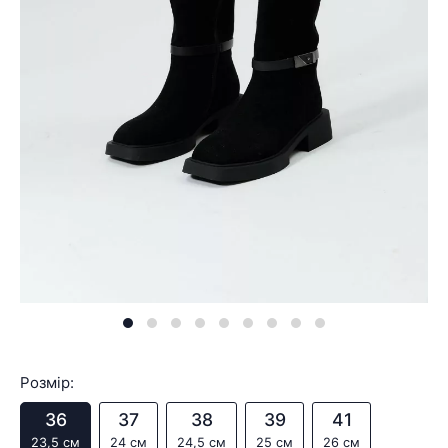
Розмір:
36
37
38
39
41
23,5 см
24 см
24,5 см
25 см
26 см