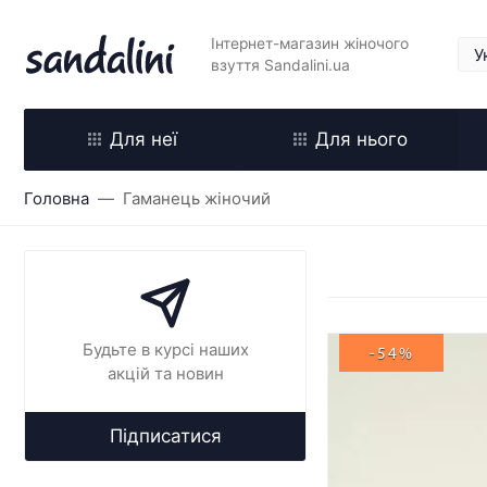
Інтернет-магазин жіночого
взуття Sandalini.ua
Для неї
Для нього
Головна
Гаманець жіночий
Будьте в курсі наших
-54%
акцій та новин
Підписатися