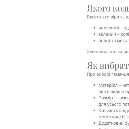
Якого кол
Багато хто вірить,
червоний – од
зелений – колі
білий та мета
Звичайно, це скоріш
Як вибрат
При виборі гаманця 
Матеріал – на
але швидше бр
Розмір – гама
для усього по
Кількість відд
монетниці із 
Додатковий фу