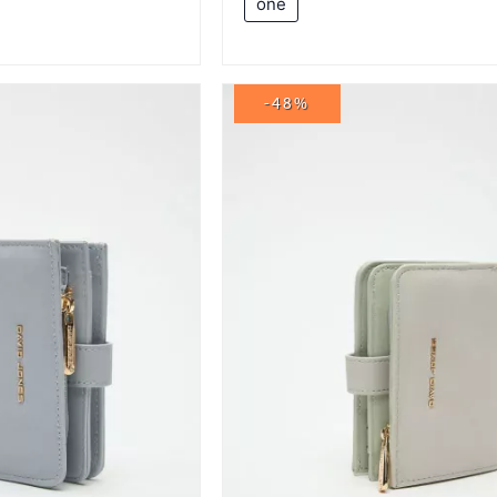
one
-48%