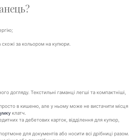
манець?
ергію;
а схожі за кольором на купюри.
ого догляду. Текстильні гаманці легші та компактніші,
 просто в кишеню, але у ньому може не вистачити місця
сумку
клатч.
редитних та дебетових карток, відділення для купюр,
ортмоне для документів або носити всі дрібниці разом.