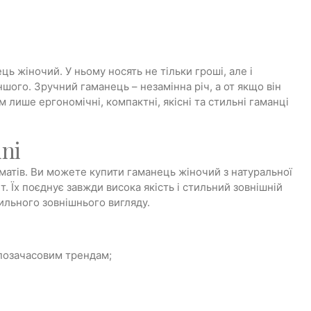
ь жіночий. У ньому носять не тільки гроші, але і
ншого. Зручний гаманець – незамінна річ, а от якщо він
 лише ергономічні, компактні, якісні та стильні гаманці
ini
матів. Ви можете купити гаманець жіночий з натуральної
т. Їх поєднує завжди висока якість і стильний зовнішній
ильного зовнішнього вигляду.
у позачасовим трендам;