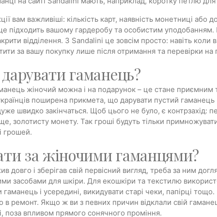
анці на сайті Sandalini мають, наприклад, коротку петлю для
ції вам важливіші: кількість карт, наявність монетниці або 
ще підходить вашому гардеробу та особистим уподобанням. Н
закрити відділення. З Sandalini це зовсім просто: навіть ко
тити за вашу покупку лише після отримання та перевірки на 
дарувати гаманець?
манець жіночий можна і на подарунок – це стане приємним т
українців поширена прикмета, що дарувати пустий гаманець 
дуже швидко закінчаться. Щоб цього не було, є контрзахід:
ще, золотисту монету. Так гроші будуть тільки примножуват
і грошей.
ати за жіночими гаманцями?
в довго і зберігав свій первісний вигляд, треба за ним дог
ми засобами для шкіри. Для екошкіри та текстилю використо
и гаманець і усередині, викидувати старі чеки, папірці тощо
 в ремонт. Якщо ж ви з певних причин відклали свій гаманец
, поза впливом прямого сонячного проміння.