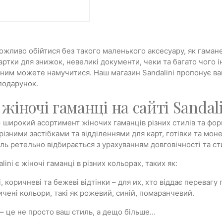
жливо обійтися без такого маленького аксесуару, як гаманец
картки для знижок, невеликі документи, чеки та багато чого і
з ним можете намучитися. Наш магазин Sandalini пропонує вам
 подарунок.
жіночі гаманці на сайті Sandal
- широкий асортимент жіночих гаманців різних стилів та фор
 різними застібками та відділеннями для карт, готівки та моне
ль ретельно відбирається з урахуванням довговічності та ст
lini є жіночі гаманці в різних кольорах, таких як:
, коричневі та бежеві відтінки – для их, хто віддає переваг
ичені кольори, такі як рожевий, синій, помаранчевий.
 – це не просто ваш стиль, а дещо більше…