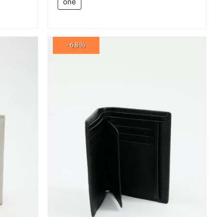
one
-68%