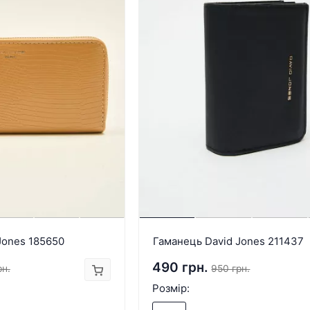
Jones 185650
Гаманець David Jones 211437
490 грн.
рн.
950 грн.
Розмір: