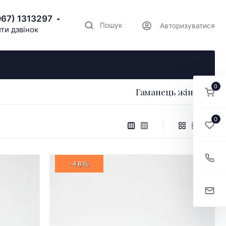
067) 1313297
Пошук
Авторизуватися
ти дзвінок
0
Гаманець жіночий
0
-48%