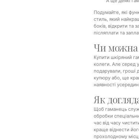
А ще деякі гам
Подумайте, які функ
стиль, який найкра
боків, відкрити та 
післяплати та запла
Чи можна 
Купити шкіряний га
колеги. Але серед 
подарували, гроші 
купюру або, ще кра
наявності усередин
Як догляд
Щоб гаманець служи
обробки спеціальни
час від часу чистит
краще віднести його
прохолодному місці