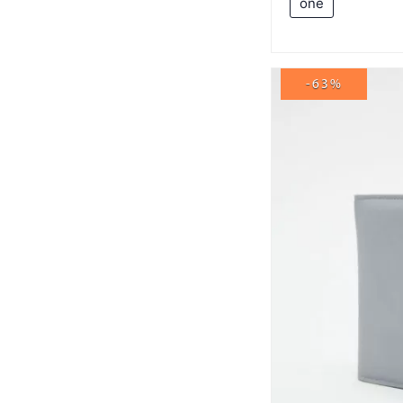
one
-63%