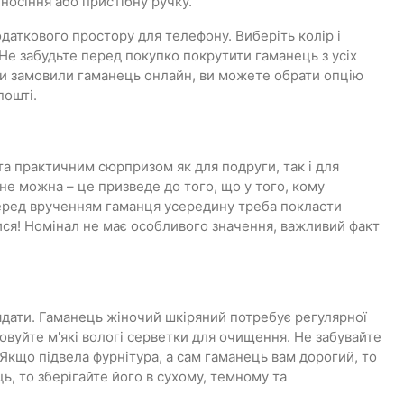
 носіння або пристібну ручку.
додаткового простору для телефону. Виберіть колір і
е забудьте перед покупко покрутити гаманець з усіх
ли ви замовили гаманець онлайн, ви можете обрати опцію
пошті.
а практичним сюрпризом як для подруги, так і для
не можна – це призведе до того, що у того, кому
 перед врученням гаманця усередину треба покласти
ися! Номінал не має особливого значення, важливий факт
лядати. Гаманець жіночий шкіряний потребує регулярної
вуйте м'які вологі серветки для очищення. Не забувайте
. Якщо підвела фурнітура, а сам гаманець вам дорогий, то
ь, то зберігайте його в сухому, темному та