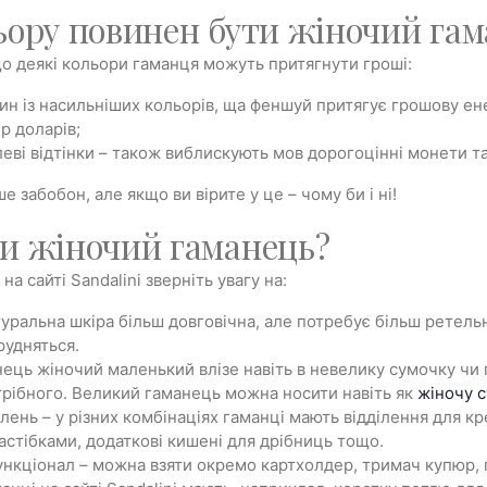
ьору повинен бути жіночий га
 що деякі кольори гаманця можуть притягнути гроші:
ин із насильніших кольорів, ща феншуй притягує грошову ен
р доларів;
леві відтінки – також виблискують мов дорогоцінні монети т
е забобон, але якщо ви вірите у це – чому би і ні!
и жіночий гаманець?
на сайті Sandalini зверніть увагу на:
туральна шкіра більш довговічна, але потребує більш ретельн
удняться.
нець жіночий маленький влізе навіть в невелику сумочку чи
трібного. Великий гаманець можна носити навіть як
жіночу 
ілень – у різних комбінаціях гаманці мають відділення для к
застібками, додаткові кишені для дрібниць тощо.
нкціонал – можна взяти окремо картхолдер, тримач купюр, п