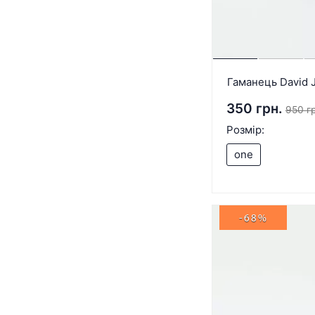
Гаманець David 
350 грн.
950 гр
Розмір:
one
-68%