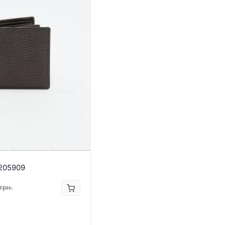
205909
грн.