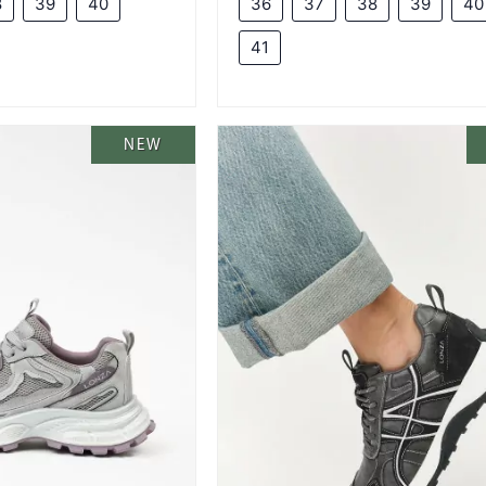
8
39
40
36
37
38
39
40
41
NEW