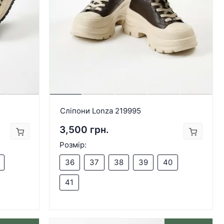
Сліпони Lonza 219995
3,500 грн.
Розмір:
36
37
38
39
40
41