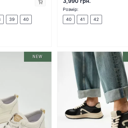
3,990 грн.
Розмір:
8
39
40
40
41
42
NEW