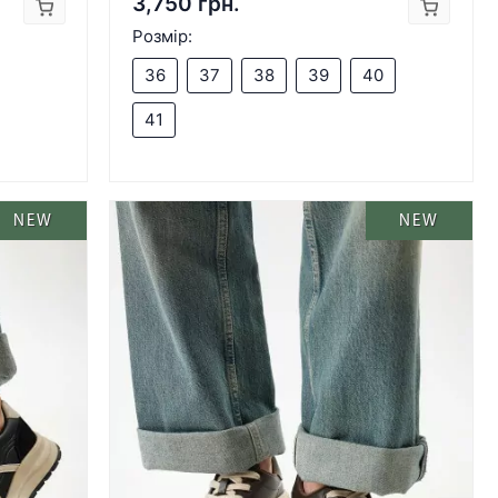
3,750 грн.
Розмір:
36
37
38
39
40
41
NEW
NEW