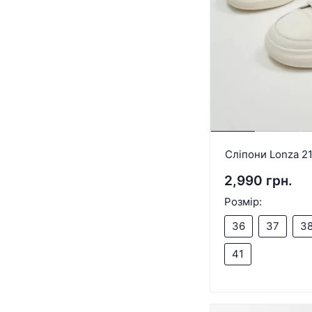
Сліпони Lonza 2
2,990 грн.
Розмір:
36
37
3
41