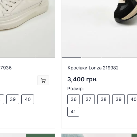
17936
Кросівки Lonza 219982
3,400 грн.
Розмір:
8
39
40
36
37
38
39
40
41