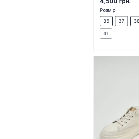
4,500 грн.
Розмір:
36
37
3
41