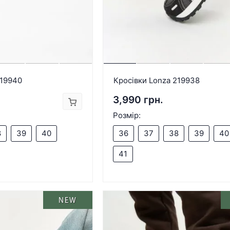
219940
Кросівки Lonza 219938
3,990 грн.
Розмір:
8
39
40
36
37
38
39
40
41
NEW