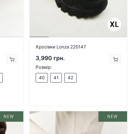
Кросівки Lonza 220147
3,990 грн.
Розмір:
40
41
42
NEW
NEW