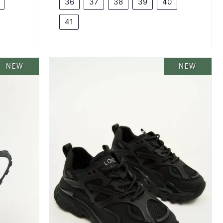
36
37
38
39
40
41
NEW
NEW