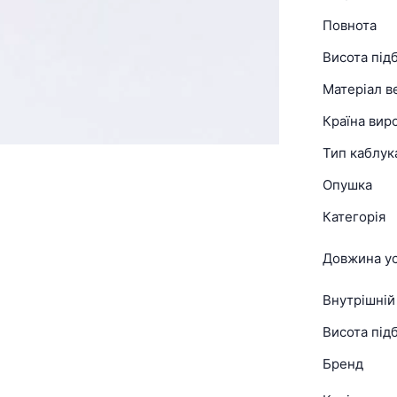
Повнота
Висота під
Матеріал в
Країна вир
Тип каблук
Опушка
Категорія
Довжина ус
Внутрішній
Висота підб
Бренд