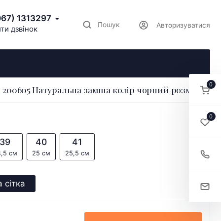
067) 1313297
Пошук
Авторизуватися
ти дзвінок
0
 200605 Натуральна замша колір чорний розмір 38
0
39
40
41
,5 см
25 см
25,5 см
 сітка