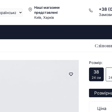
Наші магазини
+38 (
представлені
Замови
Київ, Харків
Сліпони
Розмір:
38
24 см
24
Розмірна
Ціна