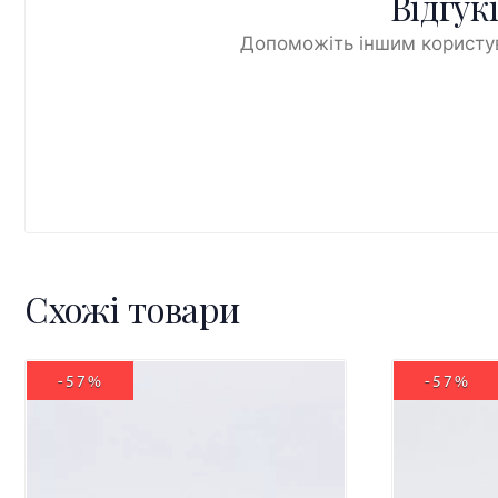
Відгук
Допоможіть іншим користув
Схожі товари
-57%
-57%