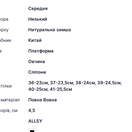
Середня
бора
Низький
ерху
Натуральна замша
обник
Китай
а
Платформа
Овчина
Сліпони
36-23см, 37-23,5см, 38-24см, 39-24,5см,
тілки
40-25см, 41-25,5см
 матеріал
Повна Вовна
орів, см
4,5
ALLSY