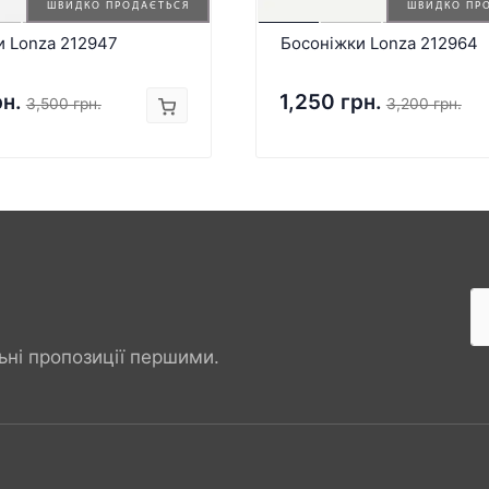
ШВИДКО ПРОДАЄТЬСЯ
ШВИДКО ПР
и Lonza 212947
Босоніжки Lonza 212964
рн.
1,250 грн.
3,500 грн.
3,200 грн.
ьні пропозиції першими.