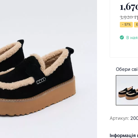
1,67
3,920 г
- 57%
Е
В ная
Обери сві
Артикул:
20
Інформація 