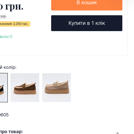
0 грн.
В кошик
рн.
Купити в 1 клік
кономія
2,250 грн.
вності
й колір:
0605
про товар: