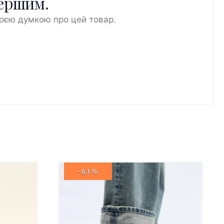
першим.
воєю думкою про цей товар.
-61%