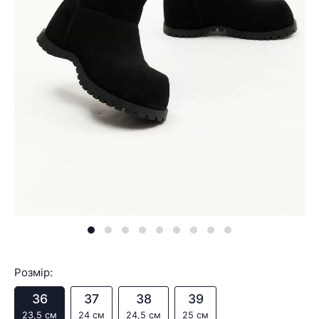
Розмір:
36
37
38
39
23,5 см
24 см
24,5 см
25 см