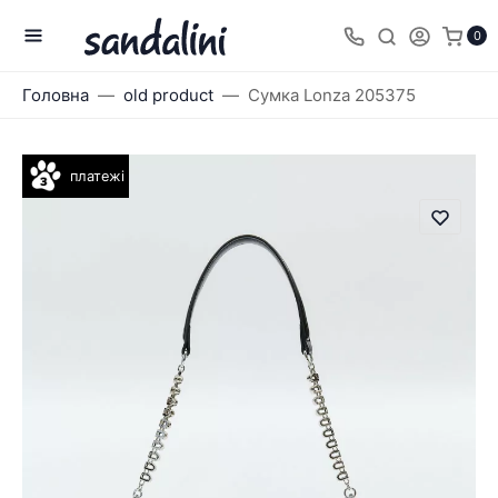
0
Головна
old product
Сумка Lonza 205375
платежі