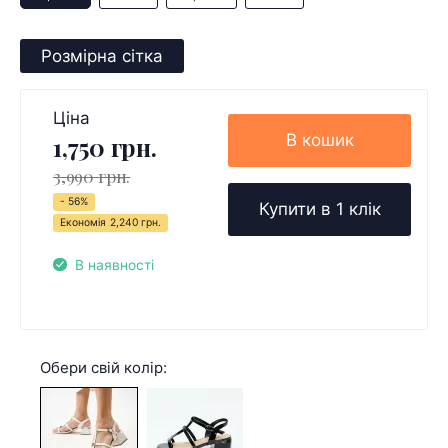
Розмірна сітка
Ціна
В кошик
1,750 грн.
3,990 грн.
- 56%
Купити в 1 клік
Економія
2,240 грн.
В наявності
Обери свій колір: