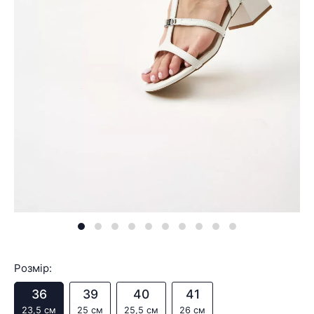
Розмір:
36
39
40
41
23,5 см
25 см
25,5 см
26 см