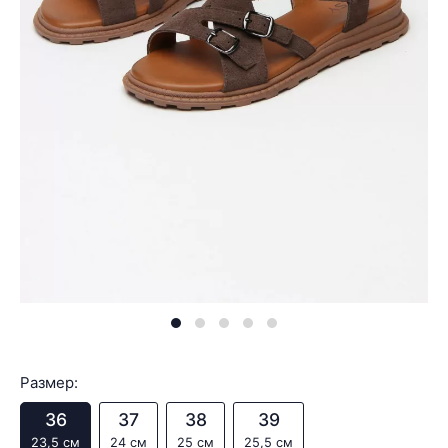
Размер:
36
37
38
39
23,5 см
24 см
25 см
25,5 см