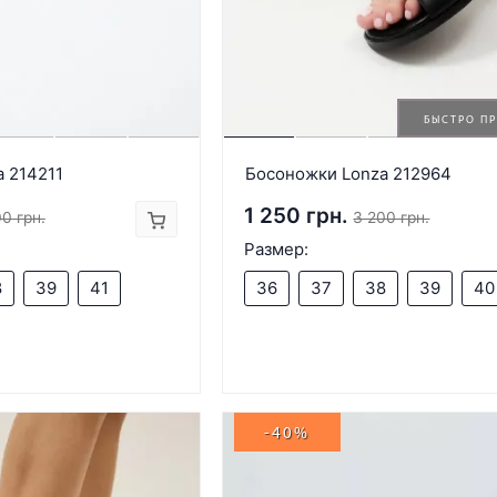
БЫСТРО П
 214211
Босоножки Lonza 212964
1 250 грн.
0 грн.
3 200 грн.
Размер:
8
39
41
36
37
38
39
40
-40%