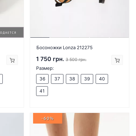
РОДАЕТСЯ
Босоножки Lonza 212275
1 750 грн.
3 500 грн.
Размер:
36
37
38
39
40
41
-60%