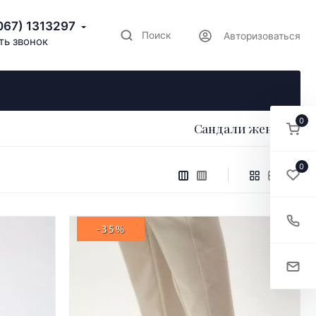
067) 1313297
Поиск
Авторизоваться
ть звонок
0
Сандали женские
0
-35%