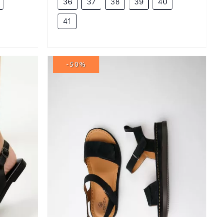
36
37
38
39
40
41
-50%