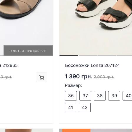
БЫСТРО ПРОДАЕТСЯ
a 212965
Босоножки Lonza 207124
1 390 грн.
0 грн.
2 900 грн.
Размер:
36
37
38
39
40
41
42