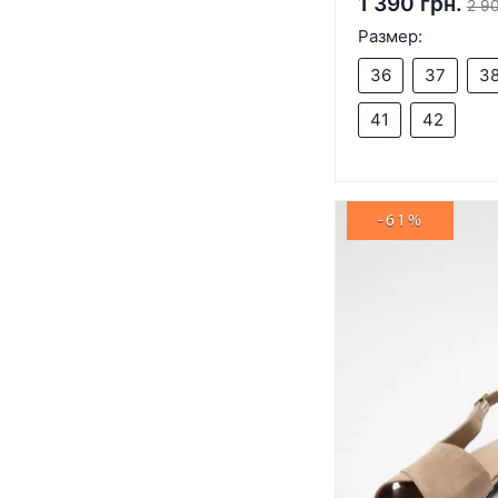
1 390 грн.
2 90
Размер:
36
37
3
41
42
-61%