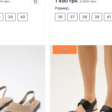
1 490 грн.
0 грн.
2 500 грн.
Размер:
8
39
40
36
37
38
39
41
-52%