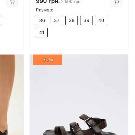
990 грн.
2 500 грн.
Размер:
36
37
38
39
40
41
-59%