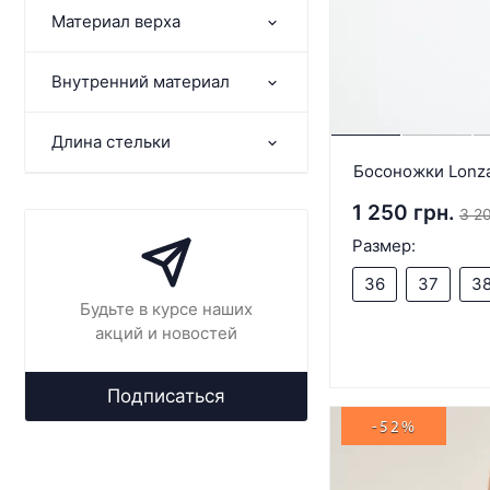
Материал верха
Внутренний материал
Длина стельки
Босоножки Lonza
1 250 грн.
3 20
Размер:
36
37
3
Будьте в курсе наших
акций и новостей
Подписаться
-52%