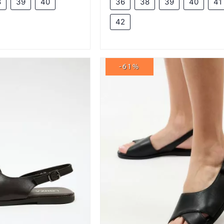
8
39
40
36
38
39
40
41
42
-61%