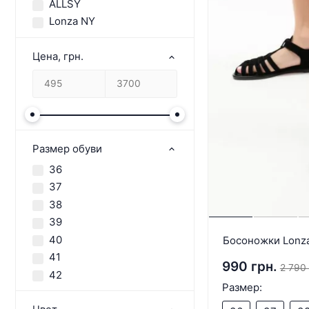
ALLSY
Lonza NY
Цена, грн.
Размер обуви
36
37
38
39
40
Босоножки Lonz
41
990 грн.
2 790 
42
Размер: