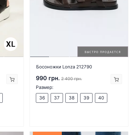
БЫСТРО ПРОДАЕТСЯ
Босоножки Lonza 212790
990 грн.
2 400 грн.
Размер:
36
37
38
39
40