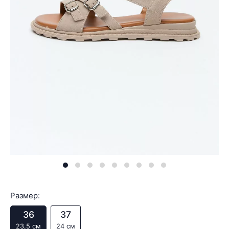
Размер:
36
37
23,5 см
24 см