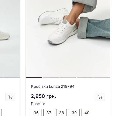
Кросівки Lonza 219794
2,950 грн.
Розмір:
36
37
38
39
40