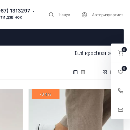
067) 1313297
Пошук
Авторизуватися
ти дзвінок
0
Білі кросівки жіночі
0
-34%