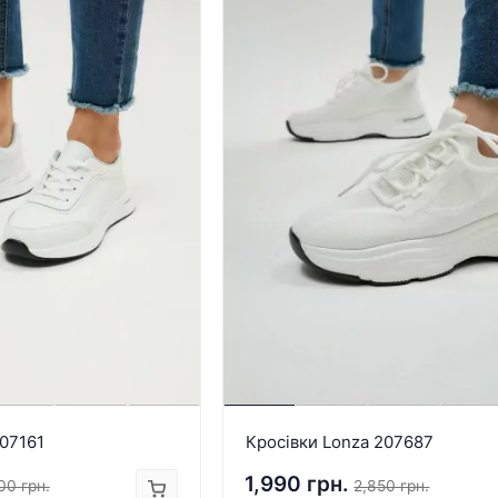
207161
Кросівки Lonza 207687
1,990 грн.
00 грн.
2,850 грн.