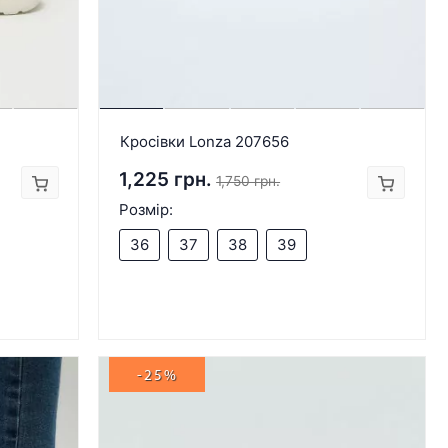
Кросівки Lonza 207656
1,225 грн.
1,750 грн.
Розмір:
36
37
38
39
-25%