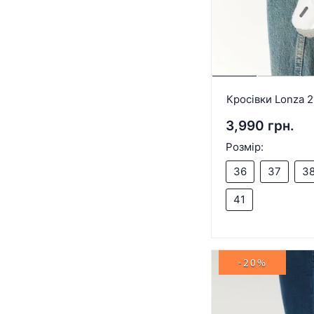
Кросівки Lonza 
3,990 грн.
Розмір:
36
37
3
41
-20%