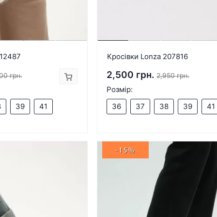
212487
Кросівки Lonza 207816
2,500 грн.
00 грн.
2,950 грн.
Розмір:
8
39
41
36
37
38
39
41
-15%