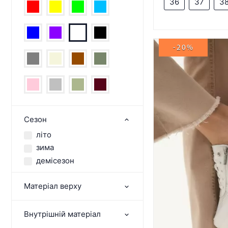
36
37
3
-20%
Сезон
літо
зима
демісезон
Матеріал верху
Внутрішній матеріал