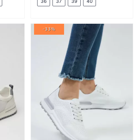
36
37
39
40
-33%