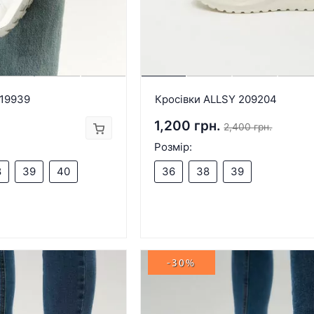
219939
Кросівки ALLSY 209204
1,200 грн.
2,400 грн.
Розмір:
8
39
40
36
38
39
-30%