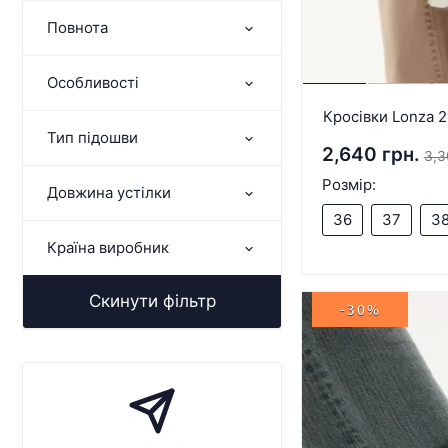
Повнота
Особливості
Кросівки Lonza 
Тип підошви
2,640 грн.
3,3
Розмір:
Довжина устілки
36
37
3
Країна виробник
Скинути фільтр
-30%