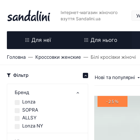
Інтернет-магазин жіночого
взуття Sandalini.ua
Для неї
Для нього
Головна
Кроссовки женские
Білі кросівки жіночі
Фільтр
Нові та популярні
Бренд
Lonza
-25%
SOPRA
ALLSY
Lonza NY