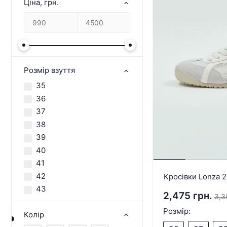
Ціна, грн.
Розмір взуття
35
36
37
38
39
40
41
42
Кросівки Lonza 
43
2,475 грн.
3,3
Розмір:
Колір