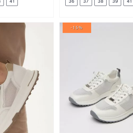
8
41
36
37
38
39
41
-15%