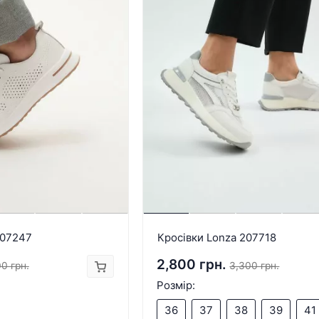
207247
Кросівки Lonza 207718
2,800 грн.
0 грн.
3,300 грн.
Розмір:
36
37
38
39
41