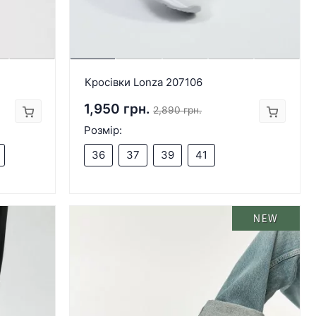
Кросівки Lonza 207106
1,950 грн.
2,890 грн.
Розмір:
36
37
39
41
NEW