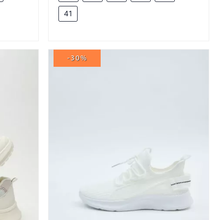
41
-30%