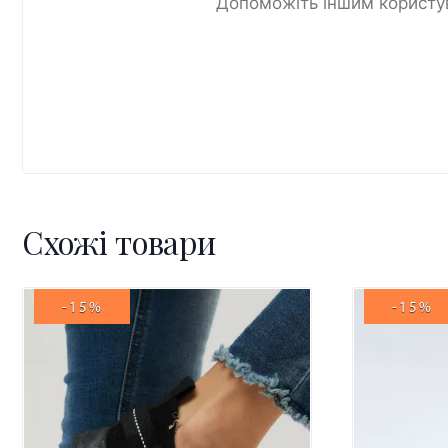
Допоможіть іншим користув
Схожі товари
-15%
-15%