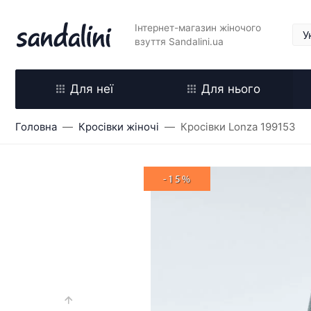
Інтернет-магазин жіночого
взуття Sandalini.ua
Для неї
Для нього
Головна
Кросівки жіночі
Кросівки Lonza 199153
-15%