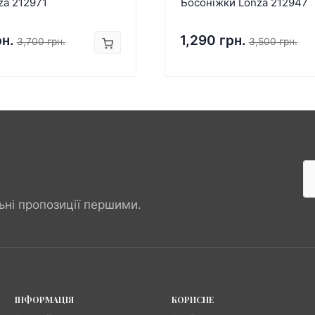
za 212971
Босоніжки Lonza 212947
рн.
1,290 грн.
3,700 грн.
3,500 грн.
ьні пропозиції першими.
ІНФОРМАЦІЯ
КОРИСНЕ