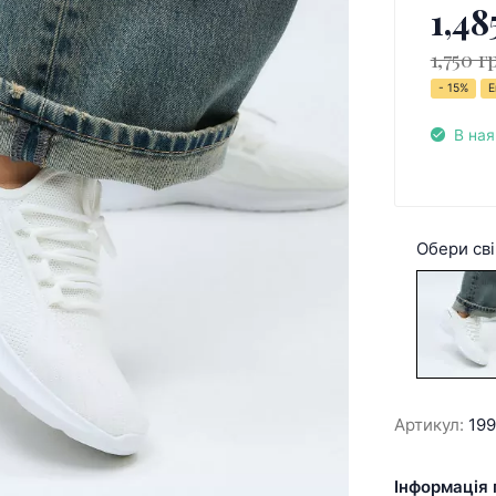
1,48
1,750 г
- 15%
Е
В ная
Обери сві
Артикул:
19
Інформація 