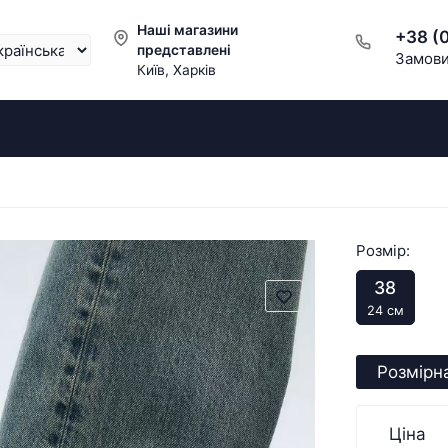
Наші магазини
+38 (
представлені
Замови
Київ, Харків
Розмір:
38
24 см
Розмірна
Ціна