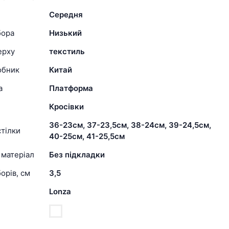
Середня
бора
Низький
ерху
текстиль
обник
Китай
а
Платформа
Кросівки
36-23см, 37-23,5см, 38-24см, 39-24,5см,
тілки
40-25см, 41-25,5см
 матеріал
Без підкладки
орів, см
3,5
Lonza