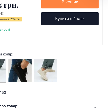
5 грн.
В кошик
рн.
Купити в 1 клік
кономія
265 грн.
вності
й колір:
9153
про товар: