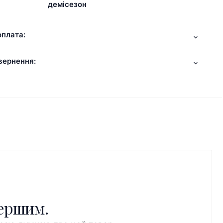
демісезон
оплата:
вернення:
першим.