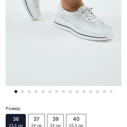
Розмір:
36
37
39
40
23,5 см
24 см
25 см
25,5 см