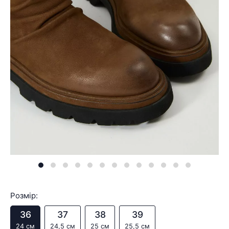
Розмір:
36
37
38
39
24 см
24,5 см
25 см
25,5 см