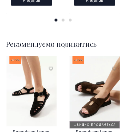
В кошик
В кошик
Рекомендуємо подивитись
-65%
-45%
ШВИДКО ПРОДАЄТЬСЯ
Босоніжки Lonza
Босоніжки Lonza