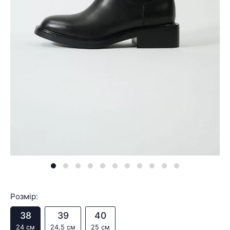
Розмір:
38
39
40
24 см
24,5 см
25 см