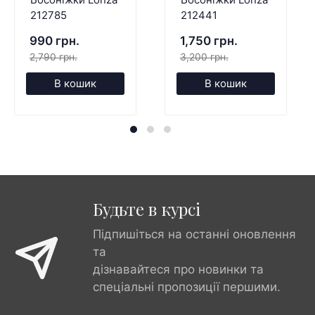
212785
212441
990 грн.
1,750 грн.
2,790 грн.
3,200 грн.
В кошик
В кошик
Будьте в курсі
Підпишіться на останні оновлення
та
дізнавайтеся про новинки та
спеціальні пропозиції першими.