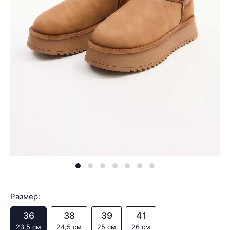
Размер:
36
38
39
41
23,5 см
24,5 см
25 см
26 см