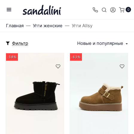
0
Главная
Угги женские
Угги Allsy
Фильтр
Новые и популярные
-58%
-63%