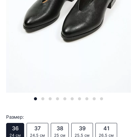
Размер:
36
37
38
39
41
24 см
24,5 см
25 см
25,5 см
26,5 см