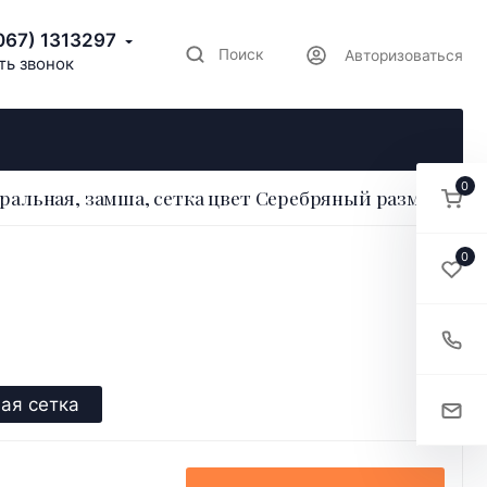
067) 1313297
Поиск
Авторизоваться
ть звонок
0
ральная, замша, сетка цвет Серебряный размер 41
0
ая сетка