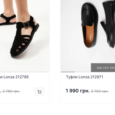
БЫСТРО ПР
и Lonza 212785
Туфли Lonza 212971
.
1 990 грн.
2 790 грн.
3 700 грн.