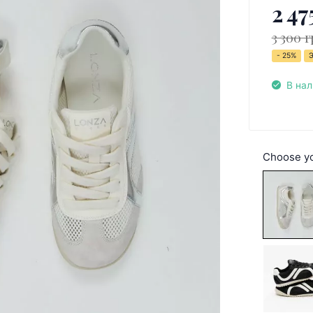
2 47
3 300 г
- 25%
В на
Choose yo