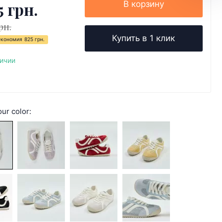
5 грн.
В корзину
рн.
Купить в 1 клик
Экономия
825 грн.
личии
ur color: