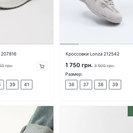
 207816
Кроссовки Lonza 212542
1 750 грн.
50 грн.
3 500 грн.
Размер:
8
39
41
36
37
38
39