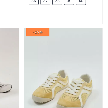
36
37
38
39
40
-25%