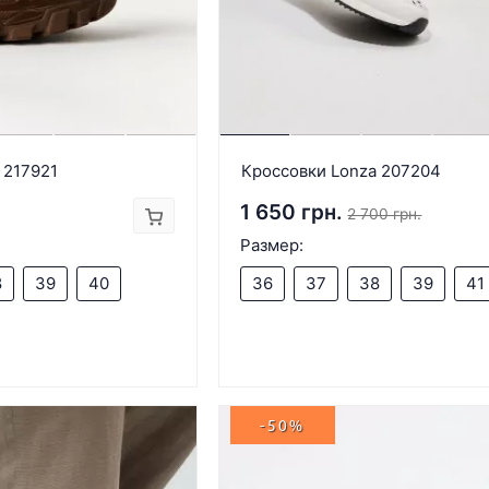
 217921
Кроссовки Lonza 207204
1 650 грн.
2 700 грн.
Размер:
8
39
40
36
37
38
39
41
-50%