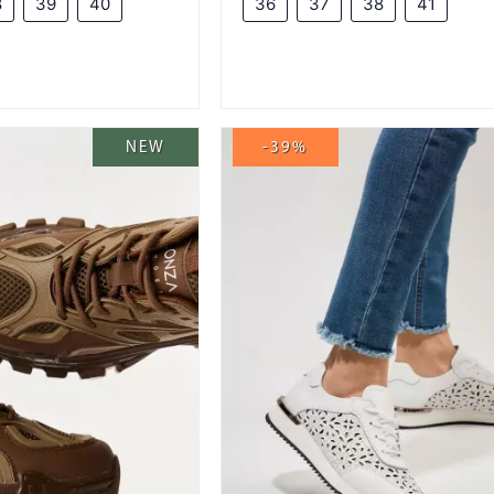
8
39
40
36
37
38
41
NEW
-39%