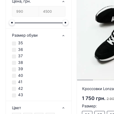
Цена, грн.
Размер обуви
35
36
37
38
39
40
41
42
Кроссовки Lonza
43
1 750 грн.
2 90
Размер:
Цвет