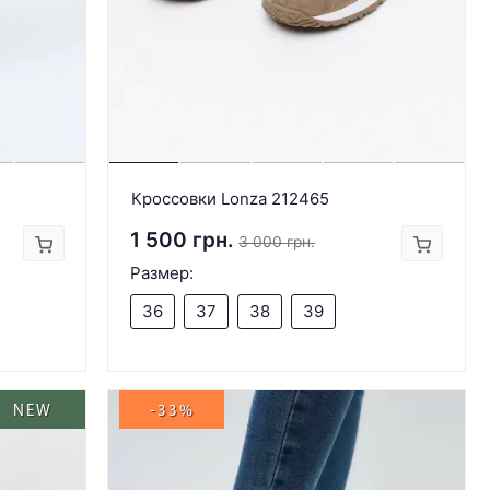
Кроссовки Lonza 212465
1 500 грн.
3 000 грн.
Размер:
36
37
38
39
NEW
-33%