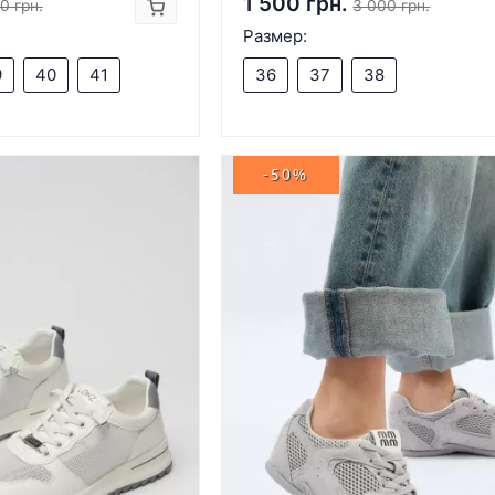
1 500 грн.
0 грн.
3 000 грн.
Размер:
9
40
41
36
37
38
-50%