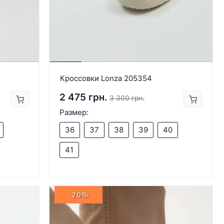
Кроссовки Lonza 205354
2 475 грн.
3 300 грн.
Размер:
36
37
38
39
40
41
-20%