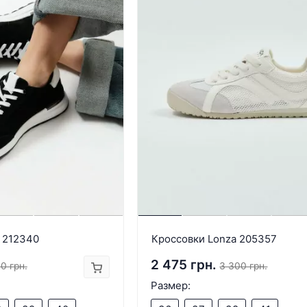
 212340
Кроссовки Lonza 205357
2 475 грн.
0 грн.
3 300 грн.
Размер: