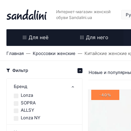
Интернет-магазин женской
обуви Sandalini.ua
Для неё
Для него
Главная
Кроссовки женские
Китайские женские к
Фильтр
Новые и популярн
Бренд
Lonza
-40%
SOPRA
ALLSY
Lonza NY