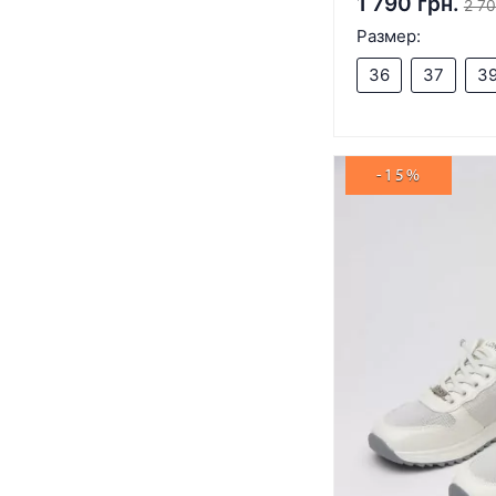
1 790 грн.
2 70
Размер:
36
37
3
-15%