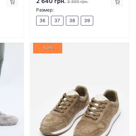
2 640 грн.
3 300 грн.
Размер:
36
37
38
39
-50%