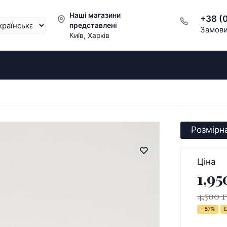
Наші магазини
+38 (
представлені
Замови
Київ, Харків
Розмірна
Ціна
1,95
4,500 г
- 57%
Е