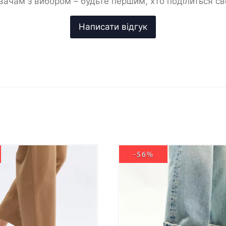
ачам з вибором – будьте першим, хто поділиться с
-56%