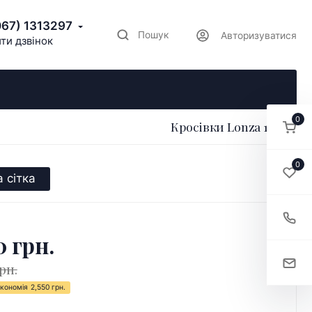
067) 1313297
Пошук
Авторизуватися
ти дзвінок
0
Кросівки Lonza 178471
0
 сітка
0 грн.
рн.
кономія
2,550 грн.