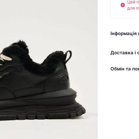
Цей 
для п
Інформація 
Доставка і 
Обмін та по