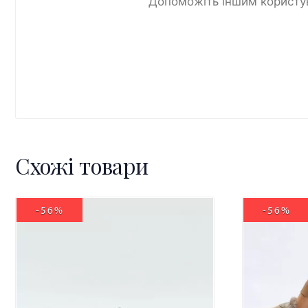
Допоможіть іншим користув
Схожі товари
-56%
-56%