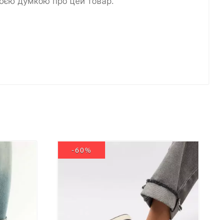
воєю думкою про цей товар.
-60%