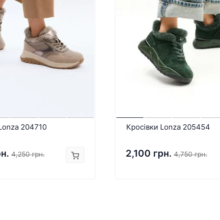
Lonza 204710
Кросівки Lonza 205454
рн.
2,100 грн.
4,250 грн.
4,750 грн.