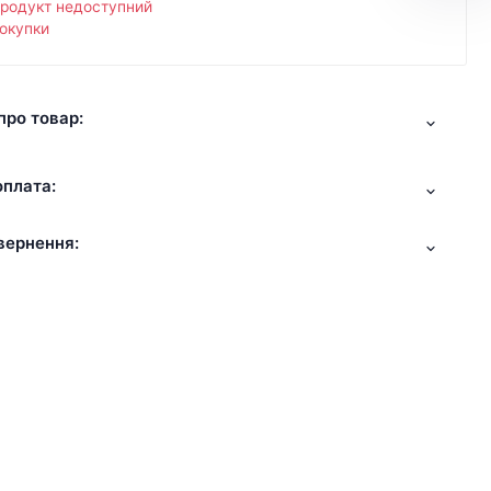
продукт недоступний
окупки
про товар:
оплата:
вернення: