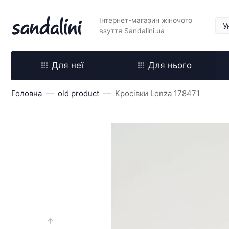
Інтернет-магазин жіночого
взуття Sandalini.ua
Для неї
Для нього
Головна
old product
Кросівки Lonza 178471