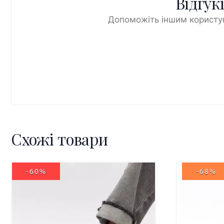
Відгук
Допоможіть іншим користув
Схожі товари
-60%
-68%