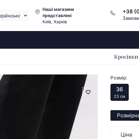
Наші магазини
+38 (
представлені
Замови
Київ, Харків
Кросівки
Розмір:
36
23 см
Розмірна
Ціна