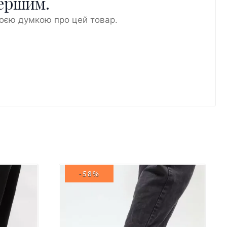
першим.
воєю думкою про цей товар.
-58%