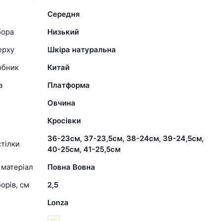
Середня
бора
Низький
ерху
Шкіра натуральна
обник
Китай
а
Платформа
Овчина
Кросівки
36-23см, 37-23,5см, 38-24см, 39-24,5см,
тілки
40-25см, 41-25,5см
 матеріал
Повна Вовна
орів, см
2,5
Lonza