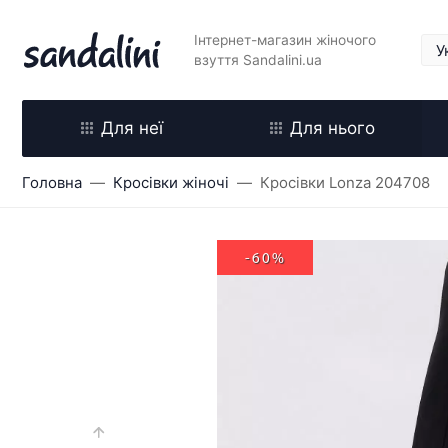
Інтернет-магазин жіночого
взуття Sandalini.ua
Для неї
Для нього
Головна
Кросівки жіночі
Кросівки Lonza 204708
-60%