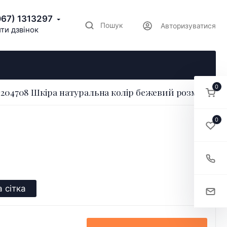
067) 1313297
Пошук
Авторизуватися
ти дзвінок
0
 204708 Шкіра натуральна колір бежевий розмір 36
0
 сітка