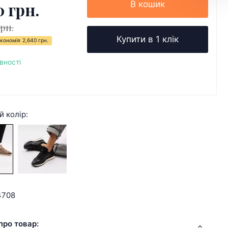
0 грн.
В кошик
грн.
Купити в 1 клік
кономія
2,640 грн.
вності
й колір:
4708
про товар: