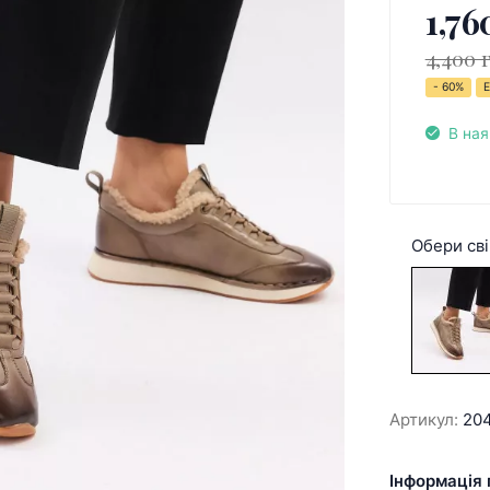
1,76
4,400 
- 60%
Е
В ная
Обери сві
Артикул:
20
Інформація 