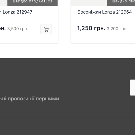
ШВИДКО ПРОДАЄТЬСЯ
ШВИДКО ПР
и Lonza 212947
Босоніжки Lonza 212964
рн.
1,250 грн.
3,500 грн.
3,200 грн.
ьні пропозиції першими.