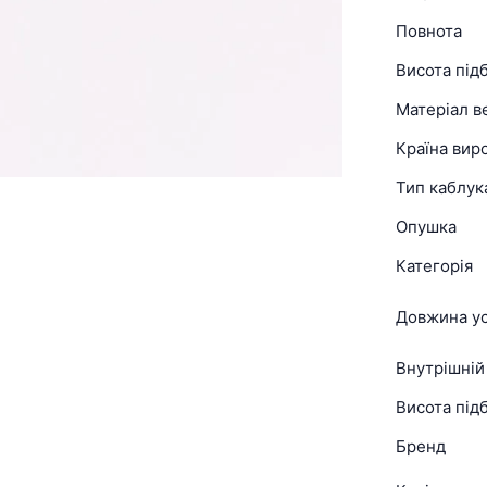
Повнота
Висота під
Матеріал в
Країна вир
Тип каблук
Опушка
Категорія
Довжина ус
Внутрішній
Висота підб
Бренд