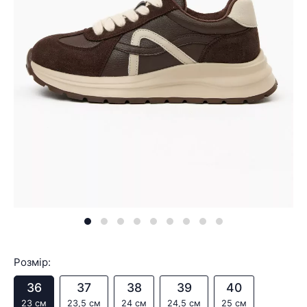
Розмір:
36
37
38
39
40
23 см
23,5 см
24 см
24,5 см
25 см