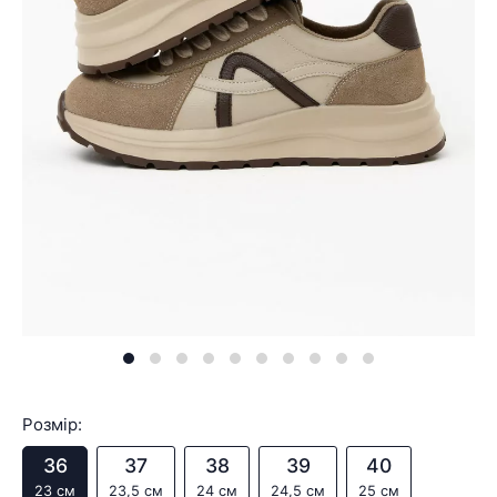
Розмір:
36
37
38
39
40
23 см
23,5 см
24 см
24,5 см
25 см