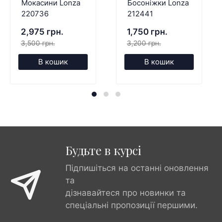
Мокасини Lonza
Босоніжки Lonza
220736
212441
2,975 грн.
1,750 грн.
3,500 грн.
3,200 грн.
В кошик
В кошик
Будьте в курсі
Підпишіться на останні оновлення
та
дізнавайтеся про новинки та
спеціальні пропозиції першими.