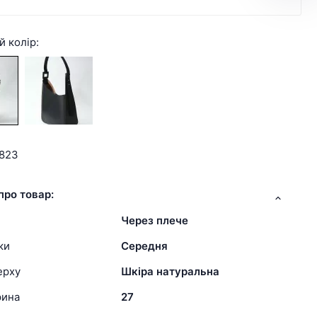
й колір:
1823
про товар:
Через плече
ки
Середня
ерху
Шкіра натуральна
рина
27