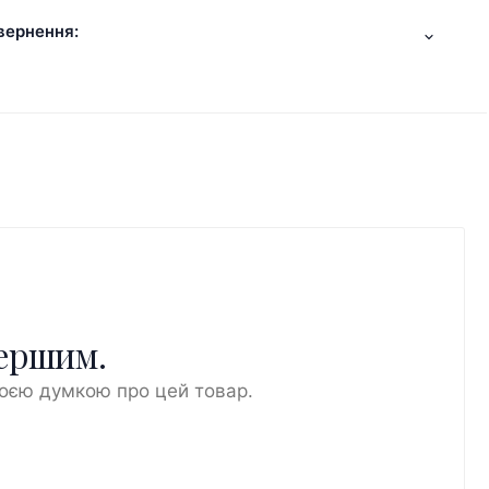
вернення:
першим.
воєю думкою про цей товар.