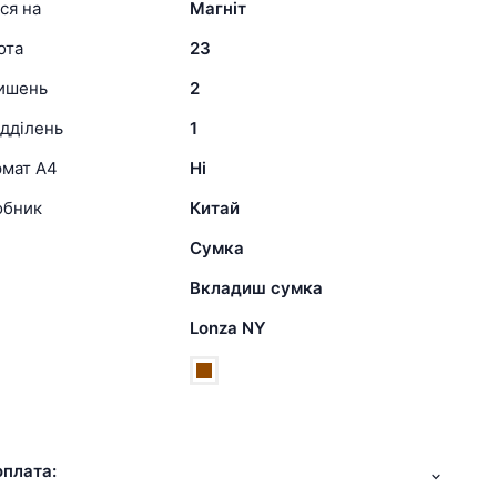
ся на
Магніт
ота
23
кишень
2
ідділень
1
рмат А4
Ні
обник
Китай
Сумка
Вкладиш сумка
Lonza NY
оплата: