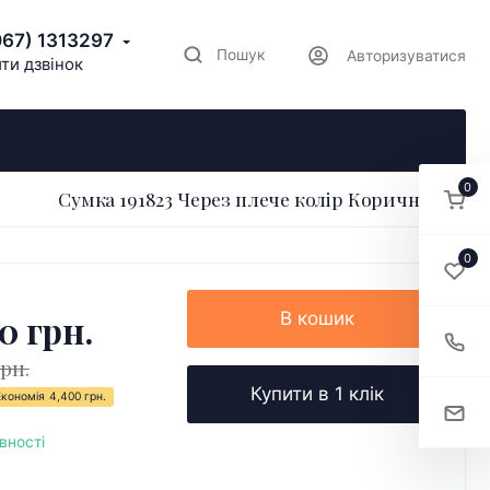
067) 1313297
Пошук
Авторизуватися
ти дзвінок
0
Сумка 191823 Через плече колір Коричневий
0
0 грн.
В кошик
грн.
Купити в 1 клік
Економія
4,400 грн.
вності