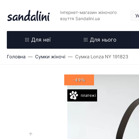
Інтернет-магазин жіночого
взуття Sandalini.ua
Для неї
Для нього
Головна
Сумки жіночі
Сумка Lonza NY 191823
-49%
платежі