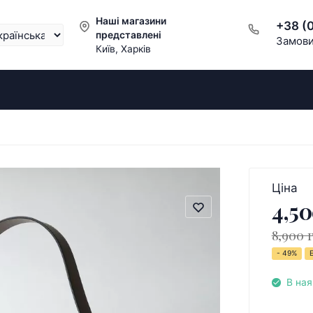
Наші магазини
+38 (
представлені
Замови
Київ, Харків
Ціна
4,50
8,900 
- 49%
В ная