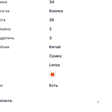
рина
34
ся на
Кнопка
ота
26
кишень
2
ідділень
3
обник
Китай
Сумка
Lonza
ки
Есть
оплата: