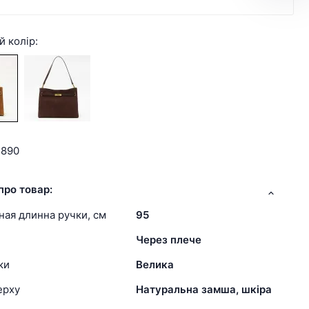
й колір:
3890
про товар:
ая длинна ручки, см
95
Через плече
ки
Велика
ерху
Натуральна замша, шкіра