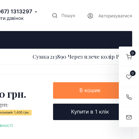
067) 1313297
Пошук
Авторизуватися
ти дзвінок
0
Сумка 213890 Через плече колір Рудий
0
0 грн.
В кошик
грн.
Купити в 1 клік
Економія
1,400 грн.
вності