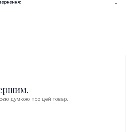
вернення:
першим.
воєю думкою про цей товар.