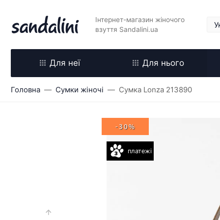
Інтернет-магазин жіночого
взуття Sandalini.ua
Для неї
Для нього
Головна
Сумки жіночі
Сумка Lonza 213890
-30%
платежі