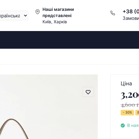
Наші магазини
+38 (
представлені
Замови
Київ, Харків
Ціна
3,20
4,600 
- 30%
В ная