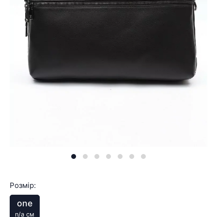
Розмір:
one
n/a см