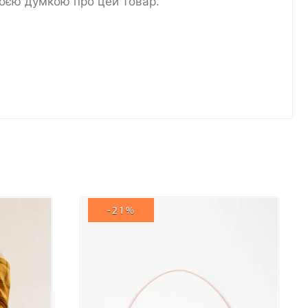
воєю думкою про цей товар.
-21%