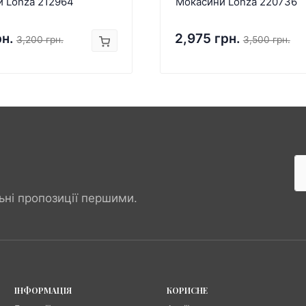
и Lonza 212964
Мокасини Lonza 220736
рн.
2,975 грн.
3,200 грн.
3,500 грн.
ьні пропозиції першими.
ІНФОРМАЦІЯ
КОРИСНЕ