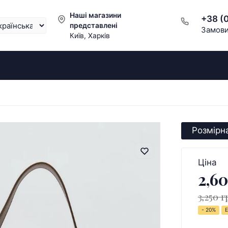
Наші магазини
+38 (
представлені
Замови
Київ, Харків
Розмірна
Ціна
2,60
3,250 г
- 20%
Е