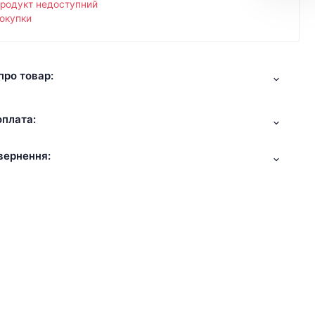
продукт недоступний
окупки
про товар:
оплата:
вернення: