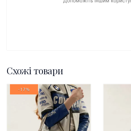
Допоможіть іншим користув
Схожі товари
-17%