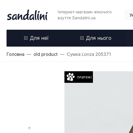
Інтернет-магазин жіночого
взуття Sandalini.ua
Для неї
Для нього
Головна
old product
Сумка Lonza 205371
платежі