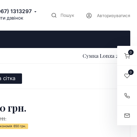
067) 1313297
Пошук
Авторизуватися
ти дзвінок
0
Сумка Lonza 205371
0
 сітка
0 грн.
рн.
кономія
650 грн.