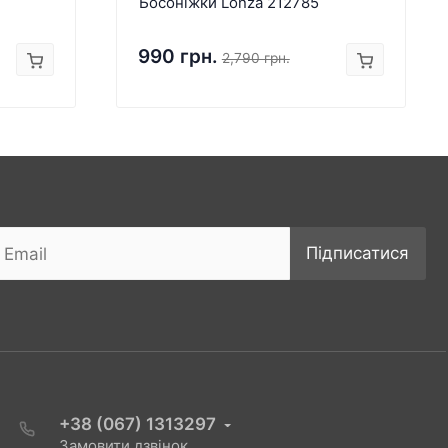
Босоніжки Lonza 212785
990 грн.
2,790 грн.
Підписатися
+38 (067) 1313297
Замовити дзвінок