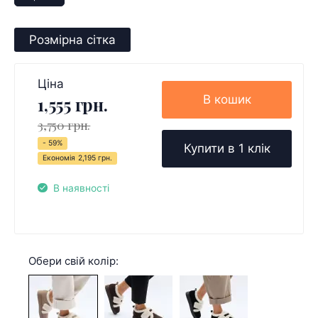
Розмірна сітка
Ціна
В кошик
1,555 грн.
3,750 грн.
- 59%
Купити в 1 клік
Економія
2,195 грн.
В наявності
Обери свій колір: