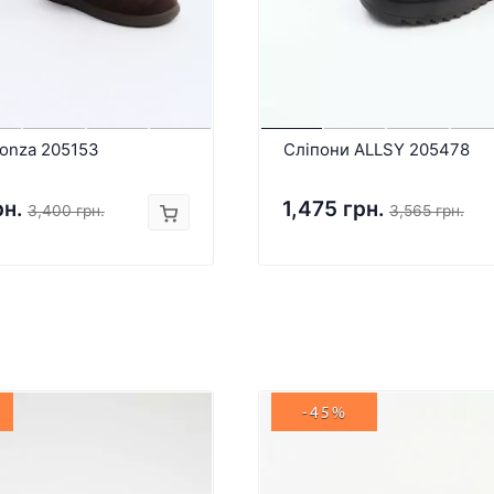
Lonza 205153
Сліпони ALLSY 205478
рн.
1,475 грн.
3,400 грн.
3,565 грн.
-45%