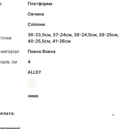
а
Платформа
Овчина
Сліпони
36-23,5см, 37-24см, 38-24,5см, 39-25см,
тілки
40-25,5см, 41-26см
 матеріал
Повна Вовна
орів, см
4
ALLSY
зима
оплата:
вернення: