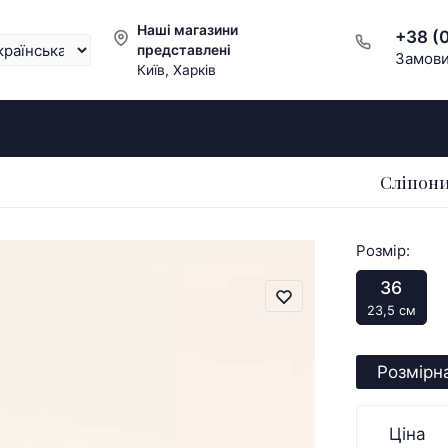
Наші магазини
+38 (
представлені
Замови
Київ, Харків
Сліпони
Розмір:
36
23,5 см
Розмірна
Ціна