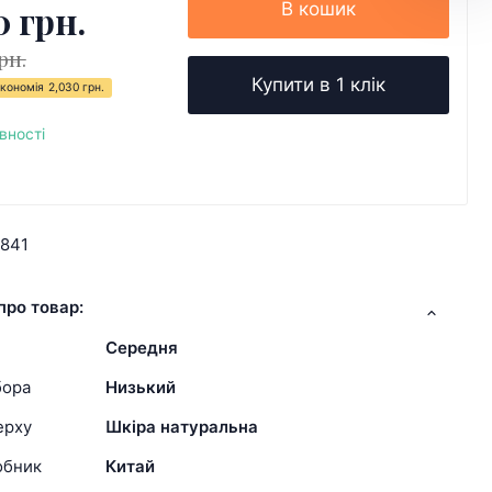
0 грн.
В кошик
рн.
Купити в 1 клік
кономія
2,030 грн.
вності
1841
про товар:
Середня
бора
Низький
ерху
Шкіра натуральна
обник
Китай