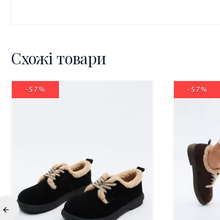
Схожі товари
-57%
-57%