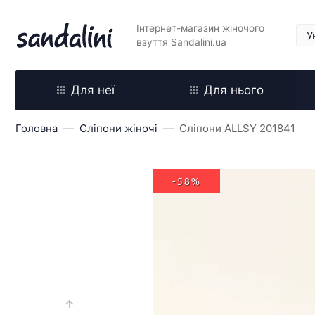
Інтернет-магазин жіночого
взуття Sandalini.ua
Для неї
Для нього
Головна
Сліпони жіночі
Сліпони ALLSY 201841
-58%