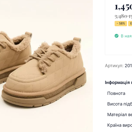
1,45
3,480 г
- 58%
Е
В ная
Артикул:
20
Інформація 
Повнота
Висота під
Матеріал в
Країна вир