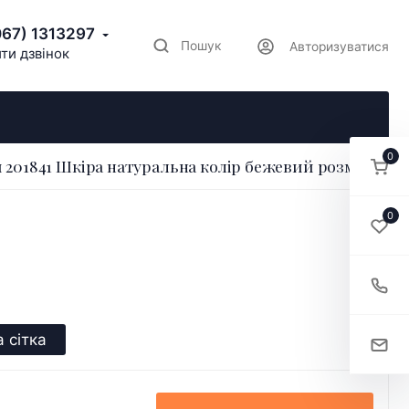
067) 1313297
Пошук
Авторизуватися
ти дзвінок
0
 201841 Шкіра натуральна колір бежевий розмір 36
0
 сітка