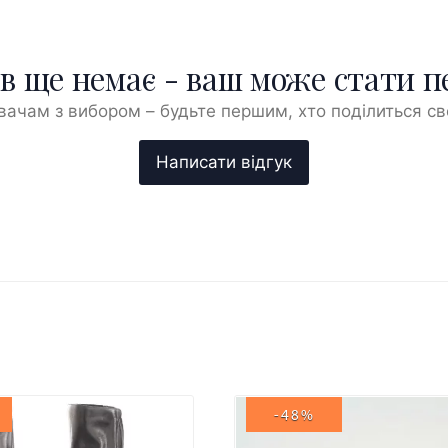
ів ще немає - ваш може стати 
ачам з вибором – будьте першим, хто поділиться с
-48%