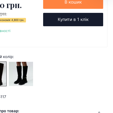
0 грн.
В кошик
грн.
Купити в 1 клік
Економія
4,800 грн.
вності
й колір:
117
про товар: