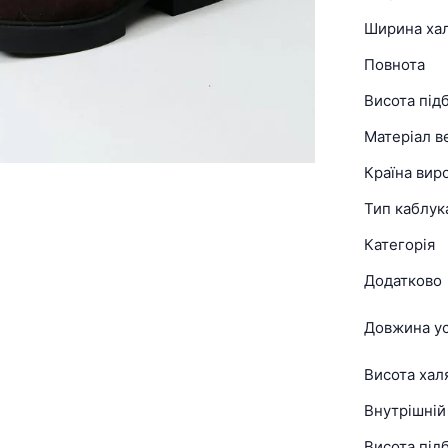
Ширина ха
Повнота
Висота під
Матеріал в
Країна вир
Тип каблук
Категорія
Додатково
Довжина ус
Висота хал
Внутрішній
Висота підб