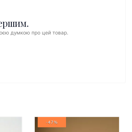
першим.
воєю думкою про цей товар.
-47%