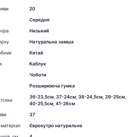
ляви
20
Середня
бора
Низький
ерху
Натуральна замша
обник
Китай
а
Каблук
Чоботи
Розширююча гумка
36-23,5см, 37-24см, 38-24,5см, 39-25см,
тілки
40-25,5см, 41-26см
яви
37
 матеріал
Єврохутро натуральне
орів, см
4