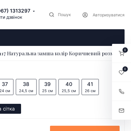
067) 1313297
Пошук
Авторизуватися
ти дзвінок
0
117 Натуральна замша колір Коричневий розмір 36
0
37
38
39
40
41
24 см
24,5 см
25 см
25,5 см
26 см
 сітка