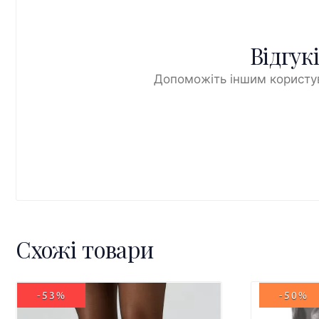
Відгук
Допоможіть іншим користув
Схожі товари
-53%
-50%