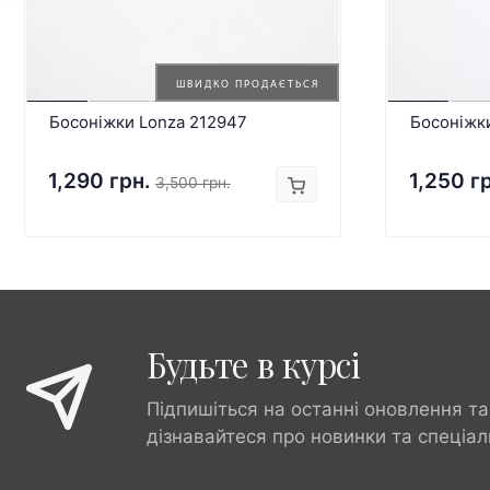
ШВИДКО ПРОДАЄТЬСЯ
Босоніжки Lonza 212947
Босоніжк
1,290 грн.
1,250 г
3,500 грн.
Будьте в курсі
Підпишіться на останні оновлення та
дізнавайтеся про новинки та спеціал