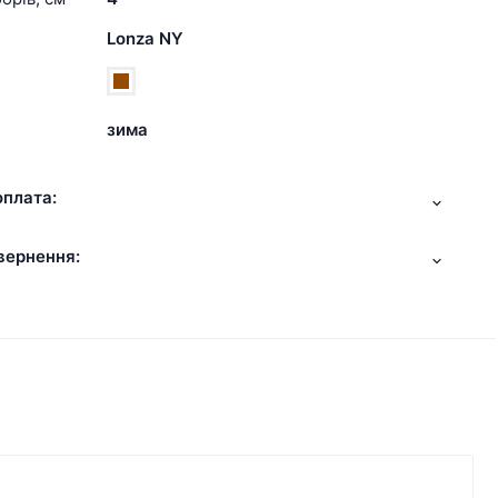
Lonza NY
зима
оплата:
вернення: