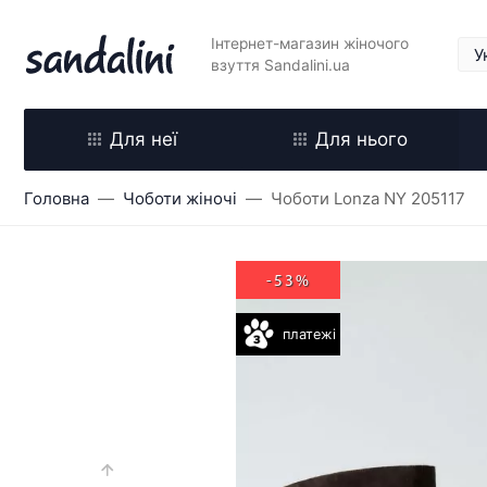
Інтернет-магазин жіночого
взуття Sandalini.ua
Для неї
Для нього
Головна
Чоботи жіночі
Чоботи Lonza NY 205117
-53%
платежі