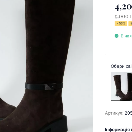
4,20
9,000 
- 53%
В ная
Обери сві
Артикул:
205
Інформація 