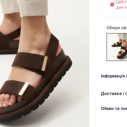
Цей 
для п
Обери сві
Інформація 
Доставка і 
Обмін та по