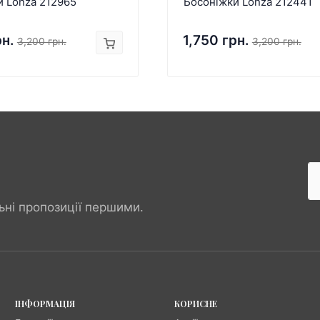
и Lonza 212965
Босоніжки Lonza 212441
рн.
1,750 грн.
3,200 грн.
3,200 грн.
ьні пропозиції першими.
ІНФОРМАЦІЯ
КОРИСНЕ