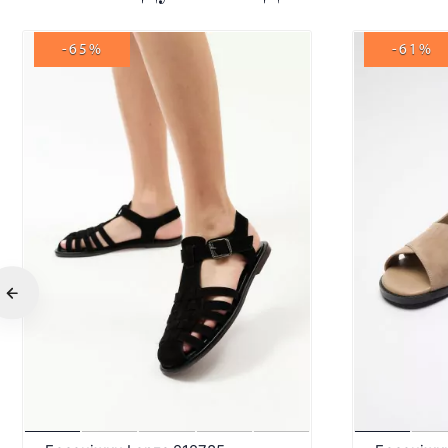
-65%
-61%