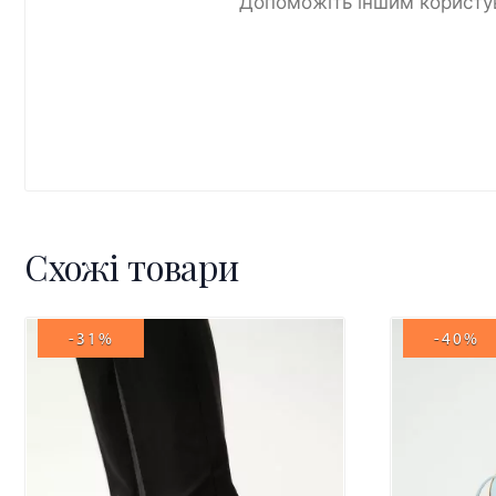
Допоможіть іншим користув
Схожі товари
-31%
-40%