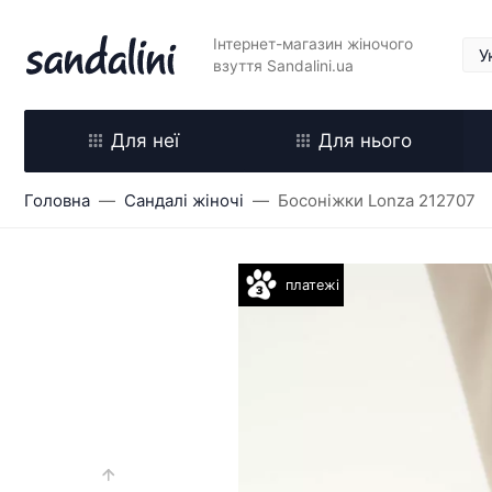
Інтернет-магазин жіночого
взуття Sandalini.ua
Для неї
Для нього
Головна
Сандалі жіночі
Босоніжки Lonza 212707
платежі