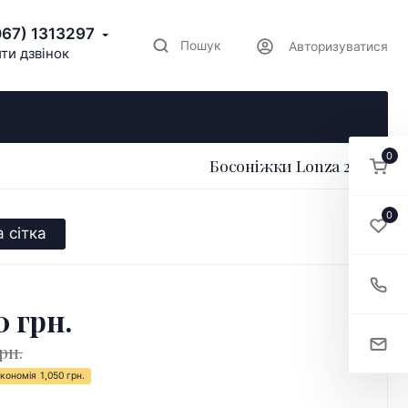
067) 1313297
Пошук
Авторизуватися
ти дзвінок
0
Босоніжки Lonza 212707
0
 сітка
0 грн.
рн.
кономія
1,050 грн.