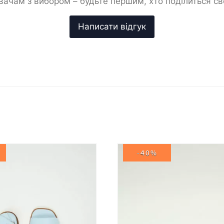
ачам з вибором – будьте першим, хто поділиться с
-40%