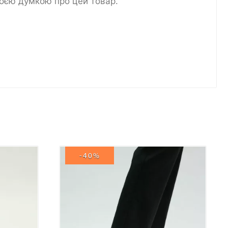
воєю думкою про цей товар.
-40%