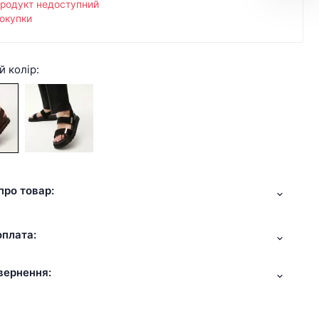
продукт недоступний
окупки
й колір:
про товар:
оплата:
вернення: