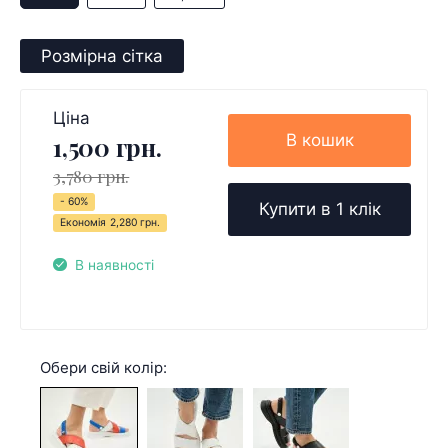
Розмірна сітка
Ціна
В кошик
1,500 грн.
3,780 грн.
- 60%
Купити в 1 клік
Економія
2,280 грн.
В наявності
Обери свій колір: