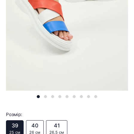
Розмір:
39
40
41
25 см
26 см
26,5 см