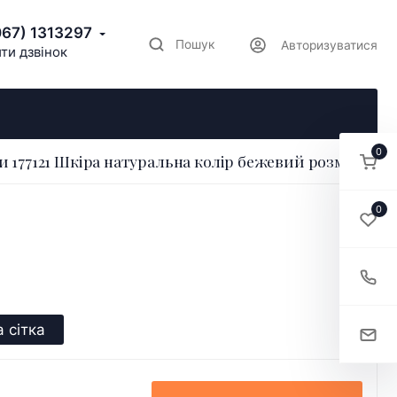
067) 1313297
Пошук
Авторизуватися
ти дзвінок
0
 177121 Шкіра натуральна колір бежевий розмір 36
0
 сітка