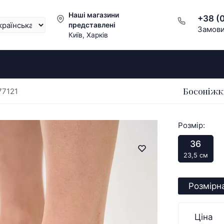
Наші магазини
+38 (
представлені
Замови
Київ, Харків
Босоніжки
77121
Розмір:
36
23,5 см
Розмірна
Ціна