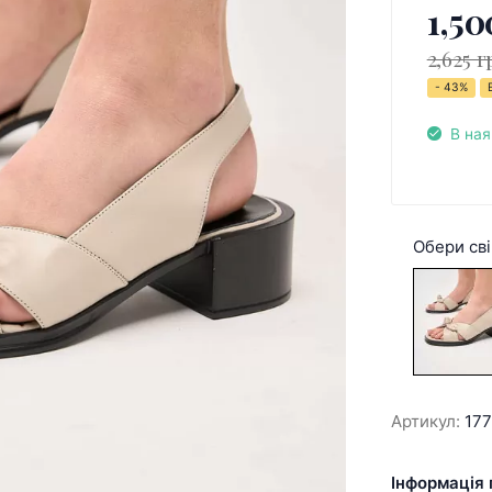
1,50
2,625 г
- 43%
В ная
Обери сві
Артикул:
177
Інформація 