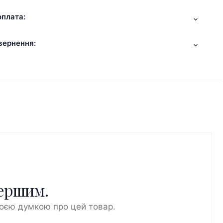
оплата:
вернення:
першим.
воєю думкою про цей товар.