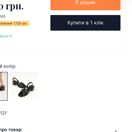
0 грн.
В кошик
рн.
Купити в 1 клік
Економія
1,125 грн.
вності
й колір:
121
про товар: