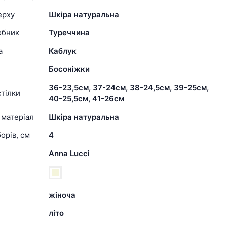
ерху
Шкіра натуральна
обник
Туреччина
а
Каблук
Босоніжки
36-23,5см, 37-24см, 38-24,5см, 39-25см,
тілки
40-25,5см, 41-26см
 матеріал
Шкіра натуральна
орів, см
4
Anna Lucci
жіноча
літо