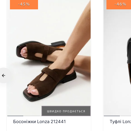
-45%
-46%
ШВИДКО ПРОДАЄТЬСЯ
Босоніжки Lonza 212441
Туфлі Lon