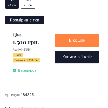
24 см
25 см
Розмірна сітка
Ціна
В кошик
1,500 грн.
3,100 грн.
- 52%
Купити в 1 клік
Економія
1,600 грн.
В наявності
Артикул:
184825