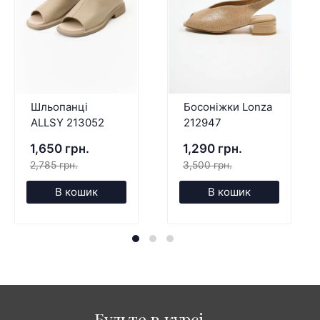
Шльопанці
Босоніжки Lonza
ALLSY 213052
212947
1,650 грн.
1,290 грн.
2,785 грн.
3,500 грн.
В кошик
В кошик
Будьте в курсі