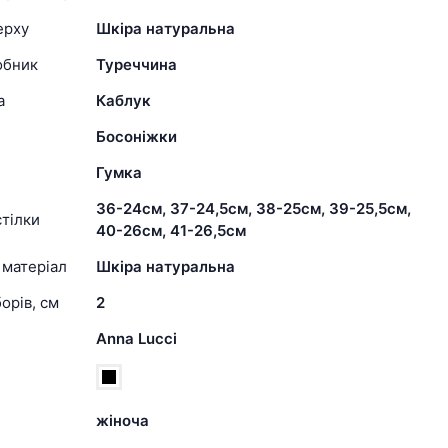
ерху
Шкіра натуральна
обник
Туреччина
а
Каблук
Босоніжки
Гумка
36-24см, 37-24,5см, 38-25см, 39-25,5см,
тілки
40-26см, 41-26,5см
 матеріал
Шкіра натуральна
орів, см
2
Anna Lucci
жіноча