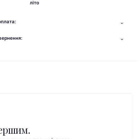
літо
оплата:
вернення:
першим.