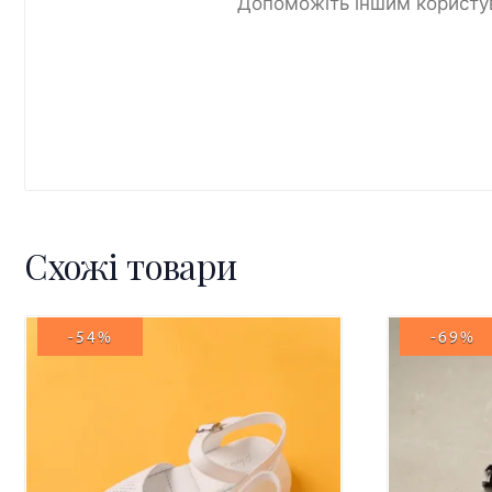
Допоможіть іншим користув
Схожі товари
-54%
-69%