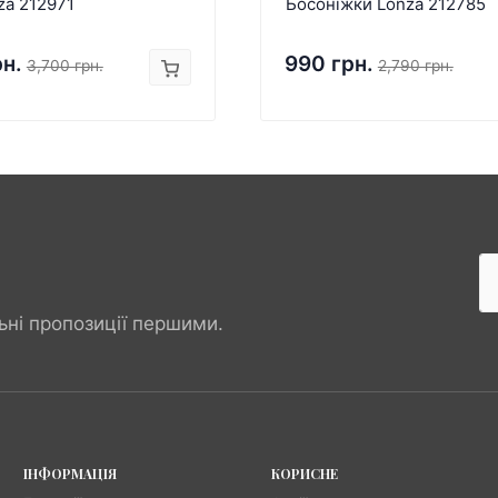
za 212971
Босоніжки Lonza 212785
рн.
990 грн.
3,700 грн.
2,790 грн.
ьні пропозиції першими.
ІНФОРМАЦІЯ
КОРИСНЕ