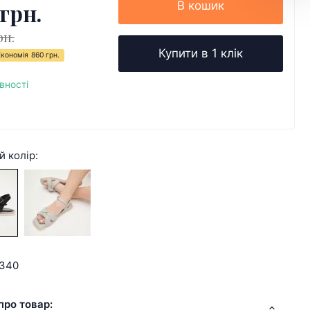
 грн.
В кошик
рн.
Купити в 1 клік
Економія
860 грн.
вності
й колір:
1340
про товар: