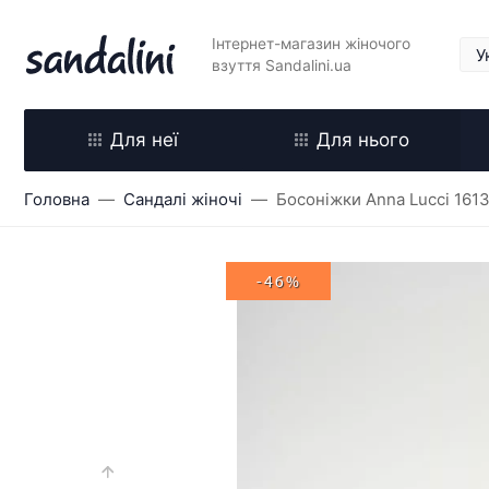
Інтернет-магазин жіночого
взуття Sandalini.ua
Для неї
Для нього
Головна
Сандалі жіночі
Босоніжки Anna Lucci 161
-46%