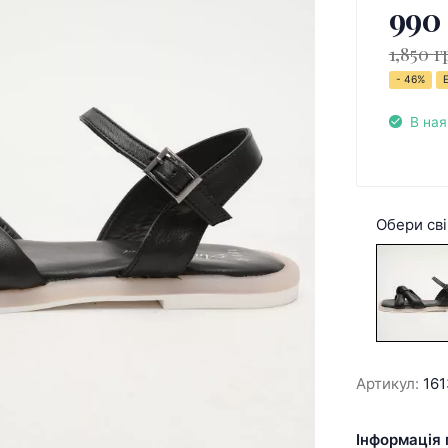
990
1,850 г
- 46%
В ная
Обери сві
Артикул:
16
Інформація 