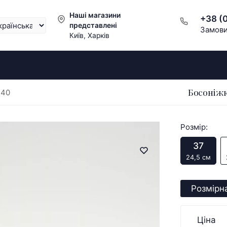
Наші магазини
+38 (
представлені
Замови
Київ, Харків
Босоніжк
340
Розмір:
37
24,5 см
Розмірна
Ціна