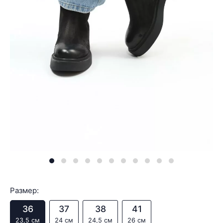
Размер:
36
37
38
41
23,5 см
24 см
24,5 см
26 см