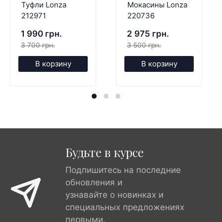
Туфли Lonza
Мокасины Lonza
212971
220736
1 990 грн.
2 975 грн.
3 700 грн.
3 500 грн.
В корзину
В корзину
Будьте в курсе
Подпишитесь на последние
обновления и
узнавайте о новинках и
специальных предложениях
первыми.