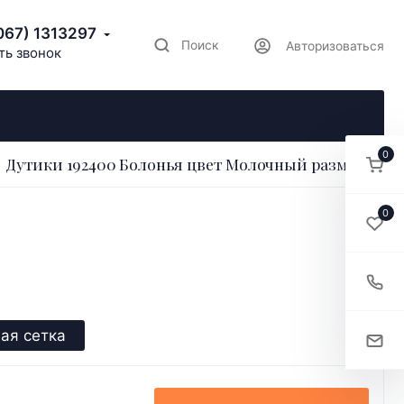
067) 1313297
Поиск
Авторизоваться
ть звонок
0
Дутики 192400 Болонья цвет Молочный размер 36
0
ая сетка