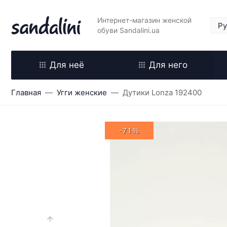
Интернет-магазин женской
обуви Sandalini.ua
Для неё
Для него
Главная
Угги женские
Дутики Lonza 192400
-71%