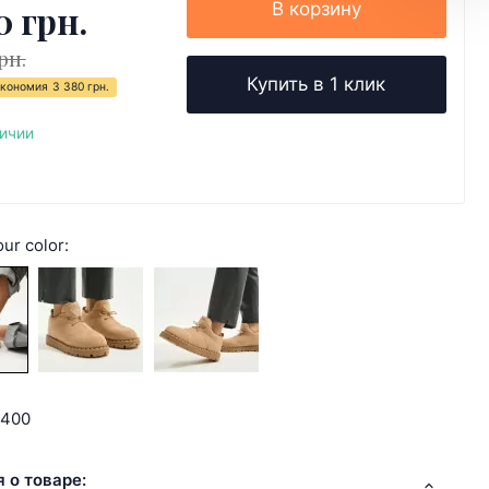
0 грн.
В корзину
рн.
Купить в 1 клик
кономия
3 380 грн.
личии
ur color:
2400
 о товаре: