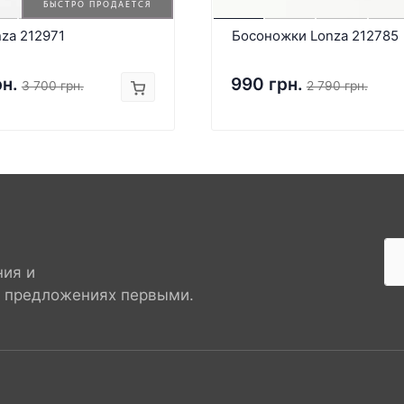
БЫСТРО ПРОДАЕТСЯ
za 212971
Босоножки Lonza 212785
рн.
990 грн.
3 700 грн.
2 790 грн.
ния и
х предложениях первыми.