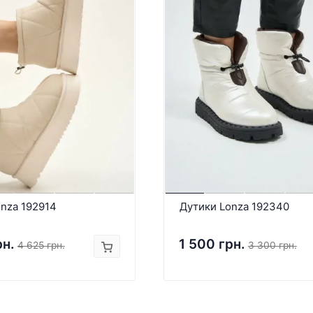
nza 192914
Дутики Lonza 192340
рн.
1 500 грн.
4 625 грн.
3 300 грн.