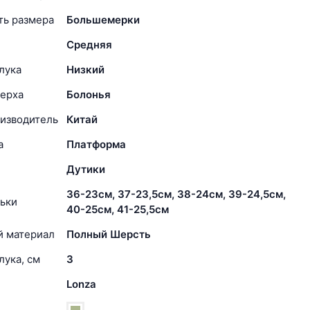
ть размера
Большемерки
Средняя
лука
Низкий
ерха
Болонья
изводитель
Китай
а
Платформа
Дутики
36-23см, 37-23,5см, 38-24см, 39-24,5см,
ьки
40-25см, 41-25,5см
й материал
Полный Шерсть
лука, см
3
Lonza