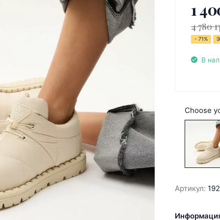
1 40
4 780 г
- 71%
Э
В на
Choose yo
Артикул:
19
Информация