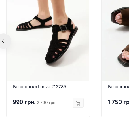
Босоножки Lonza 212785
Босоножк
990 грн.
1 750 г
2 790 грн.