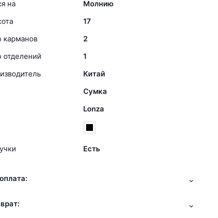
я на
Молнию
сота
17
о карманов
2
о отделений
1
изводитель
Китай
Сумка
Lonza
учки
Есть
оплата:
врат: