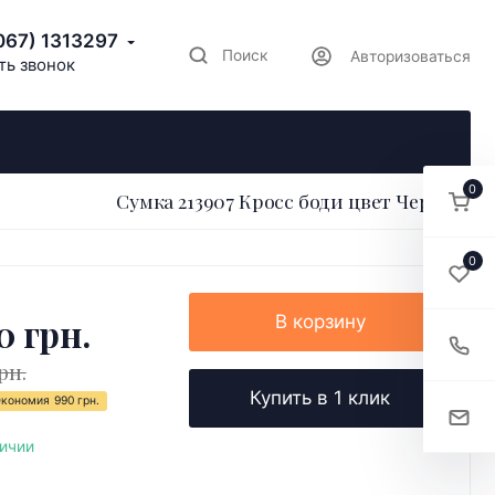
067) 1313297
Поиск
Авторизоваться
ть звонок
0
Сумка 213907 Кросс боди цвет Черный
0
0 грн.
В корзину
рн.
Купить в 1 клик
Экономия
990 грн.
личии