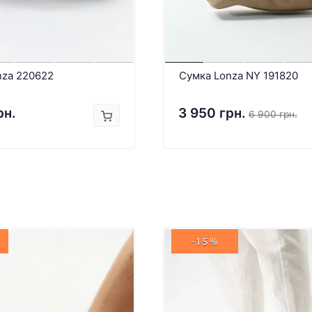
nza 220622
Сумка Lonza NY 191820
рн.
3 950 грн.
6 900 грн.
-15%