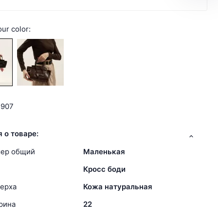
ur color:
3907
 о товаре:
мер общий
Маленькая
Кросс боди
ерха
Кожа натуральная
рина
22