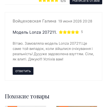
Написать отзыв
5/5
Войцеховская Галина
19 июня 2026 20:28
Модель Lonza 207211.
5
Вітаю. Замовляла модель Lonza 207211.Це
саме той випадок, коли зійшлися очікування і
реальність! Дуууже задоволена взуттям. Сіли,
як влиті. Дякую!!! Успіхів вам!
ответить
Похожие товары