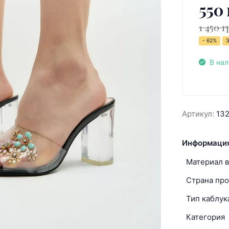
550 
1 450 г
- 62%
В на
Артикул:
13
Информация
Материал в
Страна про
Тип каблук
Категория