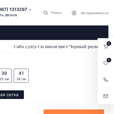
067) 1313297
Поиск
Авторизоваться
ть звонок
0
Сабо 132671 Силикон цвет Черный размер 38
0
39
41
25 см
26 см
ая сетка