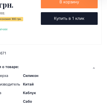
грн.
В корзину
рн.
Купить в 1 клик
Экономия
900 грн.
личии
2671
 о товаре:
ерха
Силикон
изводитель
Китай
а
Каблук
Сабо