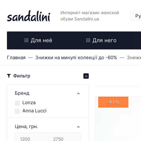
Интернет-магазин женской
обуви Sandalini.ua
Для неё
Для него
Главная
Знижки на минулі колекції до -60%
Знижк
Фильтр
Бренд
Lonza
-41%
Anna Lucci
Цена, грн.