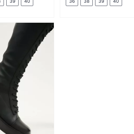
8
39
40
36
38
39
40