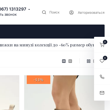
067) 1313297
Поиск
Авторизоваться
ть звонок
0
нижки на минулі колекції до -60% размер обуви: 40
0
-53%