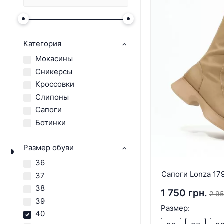
Категория
Мокасины
Сникерсы
Кроссовки
Слипоны
Сапоги
Ботинки
Размер обуви
36
Сапоги Lonza 17
37
38
1 750 грн.
2 95
39
Размер:
40