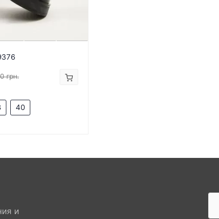
9376
0 грн.
8
40
ния и