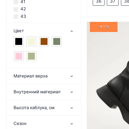
36
37
3
41
42
43
-41%
Цвет
Материал верха
Внутренний материал
Высота каблука, см
Сезон