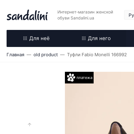
Интернет-магазин женской
обуви Sandalini.ua
Для неё
Для него
Главная
old product
Туфли Fabio Monelli 166992
платежа