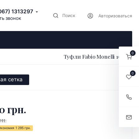
067) 1313297
Поиск
Авторизоваться
ть звонок
0
Туфли Fabio Monelli 166992
0
ая сетка
0 грн.
рн.
Экономия
1 295 грн.