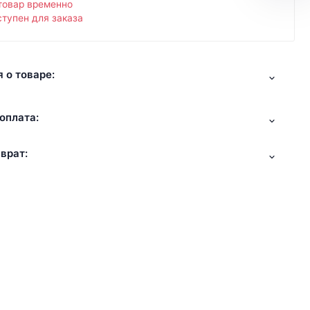
товар временно
тупен для заказа
 о товаре:
оплата:
врат: