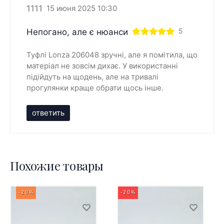
1111
15 июня 2025 10:30
Непогано, але є нюанси
5
Туфлі Lonza 206048 зручні, але я помітила, що
матеріал не зовсім дихає. У використанні
підійдуть на щодень, але на тривалі
прогулянки краще обрати щось інше.
ответить
Похожие товары
-20%
-20%