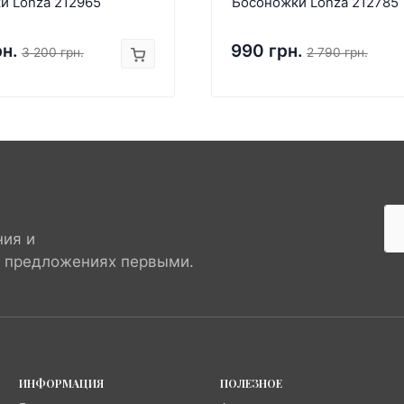
и Lonza 212965
Босоножки Lonza 212785
рн.
990 грн.
3 200 грн.
2 790 грн.
ния и
х предложениях первыми.
ИНФОРМАЦИЯ
ПОЛЕЗНОЕ