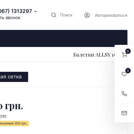
067) 1313297
Поиск
Авторизоваться
ть звонок
0
Балетки ALLSY 196788
0
ая сетка
0 грн.
рн.
Экономия
910 грн.