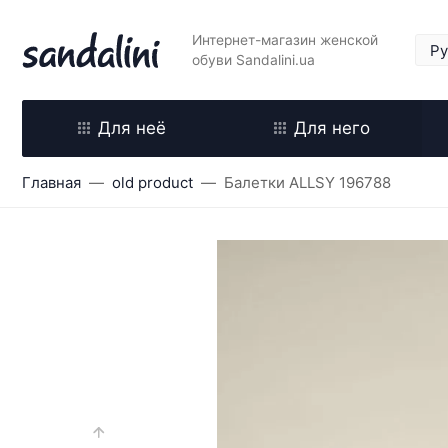
Интернет-магазин женской
обуви Sandalini.ua
Для неё
Для него
Главная
old product
Балетки ALLSY 196788