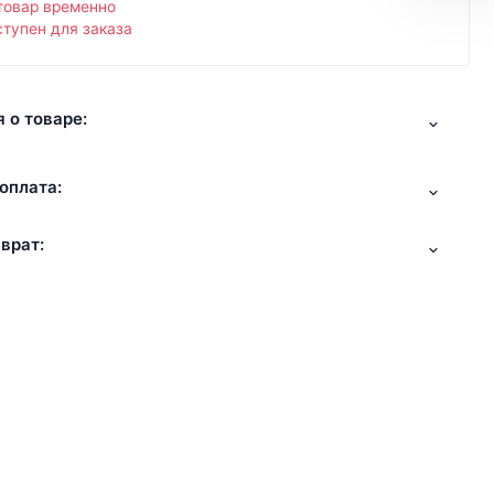
товар временно
тупен для заказа
 о товаре:
оплата:
врат: