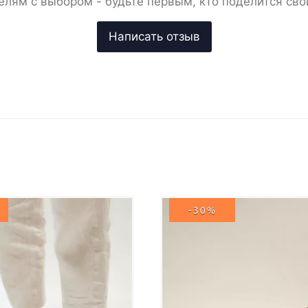
елям с выбором - будьте первым, кто поделится сво
-30%